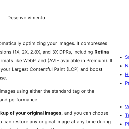
Desenvolvimento
matically optimizing your images. It compresses
sions (1X, 2X, 2.8X, and 3X DPRs, including
Retina
S
rmats like WebP, and (AVIF available in Premium). It
N
 your Largest Contentful Paint (LCP) and boost
H
se.
P
 images using either the standard
tag or the
y and performance.
Vi
kup of your original images,
and you can choose
T
u can restore any original image at any time during
P