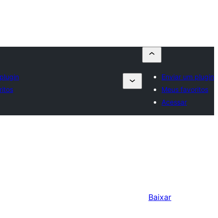
plugin
Enviar um plugin
itos
Meus favoritos
Acessar
Baixar