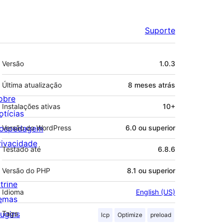
Suporte
Meta
Versão
1.0.3
Última atualização
8 meses
atrás
obre
Instalações ativas
10+
otícias
ospedagem
Versão do WordPress
6.0 ou superior
rivacidade
Testado até
6.8.6
Versão do PHP
8.1 ou superior
trine
Idioma
English (US)
emas
lugins
Tags
lcp
Optimize
preload