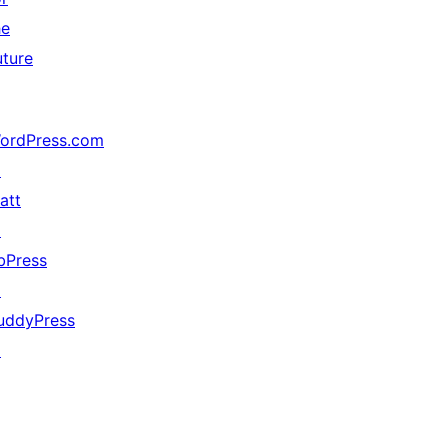
he
uture
ordPress.com
↗
att
↗
bPress
↗
uddyPress
↗