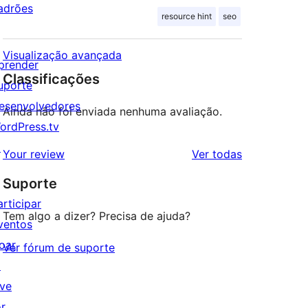
adrões
resource hint
seo
Visualização avançada
prender
Classificações
uporte
esenvolvedores
Ainda não foi enviada nenhuma avaliação.
ordPress.tv
↗
avaliações
Your review
Ver todas
Suporte
articipar
Tem algo a dizer? Precisa de ajuda?
ventos
oar
Ver fórum de suporte
↗
ive
or