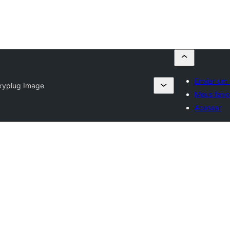
Enviar um 
xyplug Image
Meus favor
Acessar