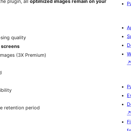
the plugin, all
optimized images remain on your
P
A
S
sing quality
D
 screens
W
 images (3X Premium)
d
P
bility
E
D
e retention period
F
f