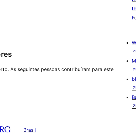
t
F
W
ores
M
to. As seguintes pessoas contribuíram para este
b
B
Brasil