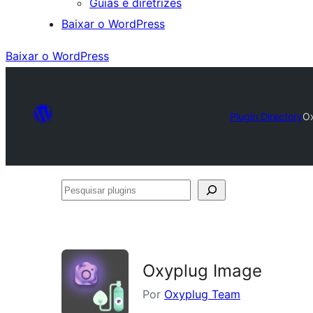
Guias e diretrizes
Baixar o WordPress
Baixar o WordPress
Plugin Directory
O
Pesquisar
plugins
Oxyplug Image
Por
Oxyplug Team