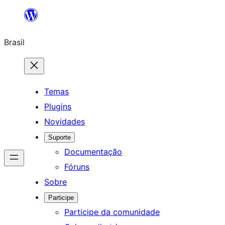
Pular
para
Brasil
o
conteúdo
Temas
Plugins
Novidades
Suporte
Documentação
Fóruns
Sobre
Participe
Participe da comunidade