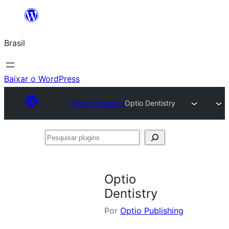
Pular
para
Brasil
o
conteúdo
Baixar o WordPress
Plugin Directory
Optio Dentistry
Pesquisar
plugins
Optio
Dentistry
Por
Optio Publishing