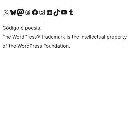
Acessar nossa conta do X (antigo Twitter)
Acessar nossa conta do Bluesky
Acessar nossa conta do Mastodon
Acessar nossa conta do Threads
Acessar nossa página do Facebook
Acessar nossa conta do Instagram
Acessar nossa conta do LinkedIn
Acessar nossa conta do TikTok
Acessar nosso canal do YouTube
Acessar nossa conta no Tumblr
Código é poesia.
The WordPress® trademark is the intellectual property
of the WordPress Foundation.