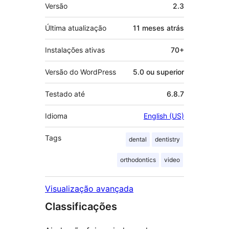
Meta
Versão
2.3
Última atualização
11 meses
atrás
Instalações ativas
70+
Versão do WordPress
5.0 ou superior
Testado até
6.8.7
Idioma
English (US)
Tags
dental
dentistry
orthodontics
video
Visualização avançada
Classificações