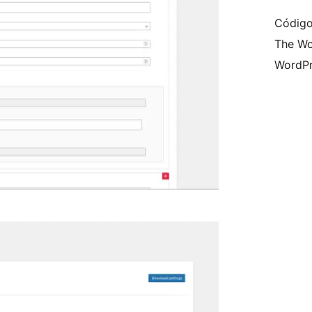
Código
The Wo
WordPr