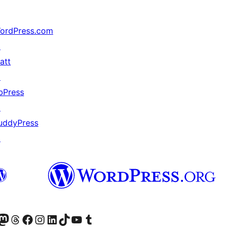
ordPress.com
↗
att
↗
bPress
↗
uddyPress
↗
(antigo Twitter)
ssa conta do Bluesky
cessar nossa conta do Mastodon
Acessar nossa conta do Threads
Acessar nossa página do Facebook
Acessar nossa conta do Instagram
Acessar nossa conta do LinkedIn
Acessar nossa conta do TikTok
Acessar nosso canal do YouTube
Acessar nossa conta no Tumblr