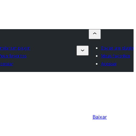
nviar um plugin
Enviar um plugin
eus favoritos
Meus favoritos
cessar
Acessar
Baixar