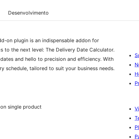
Desenvolvimento
d-on plugin is an indispensable addon for
 to the next level: The Delivery Date Calculator.
S
ates and hello to precision and efficiency. With
N
ery schedule, tailored to suit your business needs.
H
P
 on single product
Vi
T
P
P