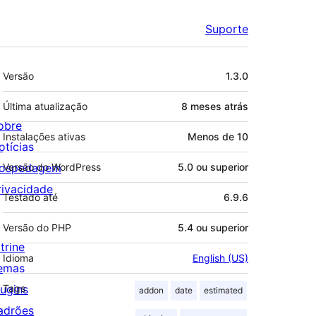
Suporte
Meta
Versão
1.3.0
Última atualização
8 meses
atrás
obre
Instalações ativas
Menos de 10
otícias
ospedagem
Versão do WordPress
5.0 ou superior
rivacidade
Testado até
6.9.6
Versão do PHP
5.4 ou superior
trine
Idioma
English (US)
emas
lugins
Tags
addon
date
estimated
adrões