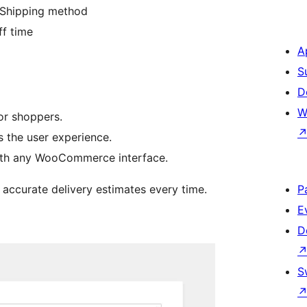
r Shipping method
ff time
A
S
D
W
or shoppers.
 the user experience.
 with any WooCommerce interface.
 accurate delivery estimates every time.
P
E
D
S