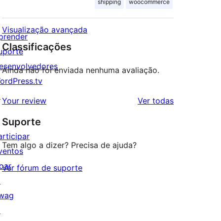
shipping
woocommerce
Visualização avançada
prender
Classificações
uporte
esenvolvedores
Ainda não foi enviada nenhuma avaliação.
ordPress.tv
↗
avaliações
Your review
Ver todas
Suporte
articipar
Tem algo a dizer? Precisa de ajuda?
ventos
oar
Ver fórum de suporte
↗
wag
↗