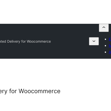
E
ated Delivery for Woocommerce
M
A
very for Woocommerce