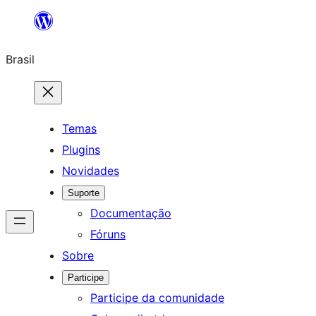
Pular
para
Brasil
o
conteúdo
Temas
Plugins
Novidades
Suporte
Documentação
Fóruns
Sobre
Participe
Participe da comunidade