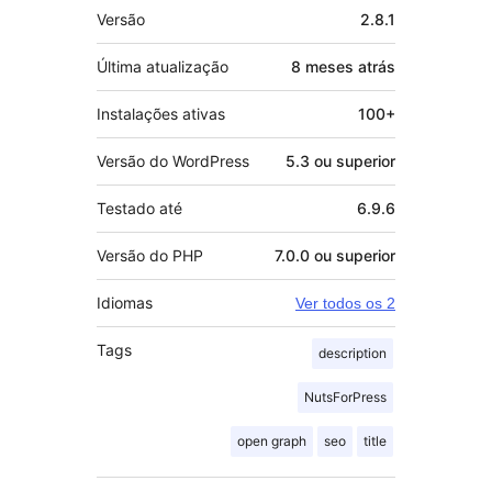
Meta
Versão
2.8.1
Última atualização
8 meses
atrás
Instalações ativas
100+
Versão do WordPress
5.3 ou superior
Testado até
6.9.6
Versão do PHP
7.0.0 ou superior
Idiomas
Ver todos os 2
Tags
description
NutsForPress
open graph
seo
title