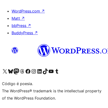
WordPress.com
↗
Matt
↗
bbPress
↗
BuddyPress
↗
Acessar nossa conta do X (antigo Twitter)
Acessar nossa conta do Bluesky
Acessar nossa conta do Mastodon
Acessar nossa conta do Threads
Acessar nossa página do Facebook
Acessar nossa conta do Instagram
Acessar nossa conta do LinkedIn
Acessar nossa conta do TikTok
Acessar nosso canal do YouTube
Acessar nossa conta no Tumblr
Código é poesia.
The WordPress® trademark is the intellectual property
of the WordPress Foundation.