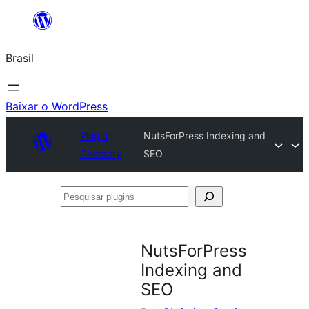
Pular
para
Brasil
o
conteúdo
Baixar o WordPress
Plugin
NutsForPress Indexing and
Directory
SEO
Pesquisar
plugins
NutsForPress
Indexing and
SEO