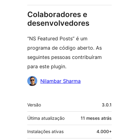
Colaboradores e
desenvolvedores
“NS Featured Posts” é um
programa de código aberto. As
seguintes pessoas contribuíram
para este plugin.
Colaboradores
Nilambar Sharma
Meta
Versão
3.0.1
Última atualização
11 meses
atrás
Instalações ativas
4.000+