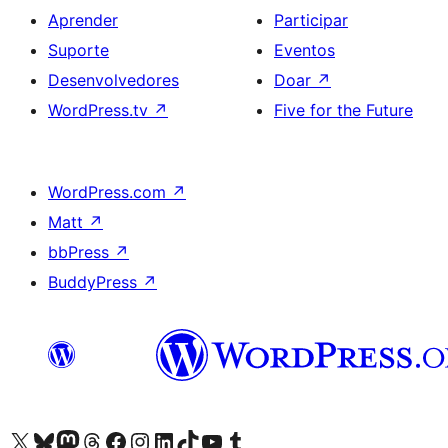
Aprender
Participar
Suporte
Eventos
Desenvolvedores
Doar
↗
WordPress.tv
↗
Five for the Future
WordPress.com
↗
Matt
↗
bbPress
↗
BuddyPress
↗
Acessar nossa conta do X (antigo Twitter)
Acessar nossa conta do Bluesky
Acessar nossa conta do Mastodon
Acessar nossa conta do Threads
Acessar nossa página do Facebook
Acessar nossa conta do Instagram
Acessar nossa conta do LinkedIn
Acessar nossa conta do TikTok
Acessar nosso canal do YouTube
Acessar nossa conta no Tumblr