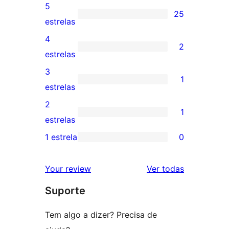
5
25
25
estrelas
avaliações
4
2
com
2
estrelas
5
avaliações
3
1
estrelas
com
1
estrelas
4
avaliação
2
1
estrelas
com
1
estrelas
3
avaliação
1 estrela
0
0
estrela
com
avaliação
2
avaliações
Your review
Ver todas
com
estrela
Suporte
1
estrela
Tem algo a dizer? Precisa de