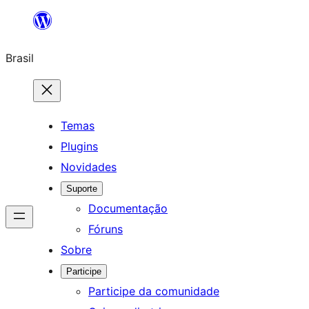
Pular
para
Brasil
o
conteúdo
Temas
Plugins
Novidades
Suporte
Documentação
Fóruns
Sobre
Participe
Participe da comunidade