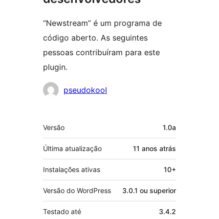
“Newstream” é um programa de
código aberto. As seguintes
pessoas contribuíram para este
plugin.
Colaboradores
pseudokool
Meta
Versão
1.0a
Última atualização
11 anos
atrás
Instalações ativas
10+
Versão do WordPress
3.0.1 ou superior
Testado até
3.4.2