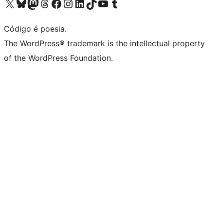
Acessar nossa conta do X (antigo Twitter)
Acessar nossa conta do Bluesky
Acessar nossa conta do Mastodon
Acessar nossa conta do Threads
Acessar nossa página do Facebook
Acessar nossa conta do Instagram
Acessar nossa conta do LinkedIn
Acessar nossa conta do TikTok
Acessar nosso canal do YouTube
Acessar nossa conta no Tumblr
Código é poesia.
The WordPress® trademark is the intellectual property
of the WordPress Foundation.