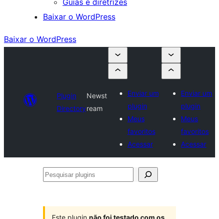
Guias e diretrizes
Baixar o WordPress
Baixar o WordPress
Enviar um
Enviar um
Plugin
Newst
plugin
plugin
Directory
ream
Meus
Meus
favoritos
favoritos
Acessar
Acessar
Pesquisar
plugins
Este plugin
não foi testado com os