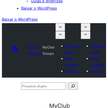
Guias e diretrizes
Baixar o WordPress
Baixar o WordPress
Enviar um
Enviar um
Plugin
MyClub
plugin
plugin
Directory
Groups
Meus
Meus
favoritos
favoritos
Acessar
Acessar
Pesquisar
plugins
MyClub