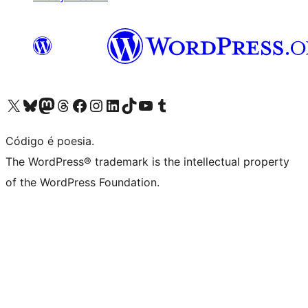
Acessar nossa conta do X (antigo Twitter)
Acessar nossa conta do Bluesky
Acessar nossa conta do Mastodon
Acessar nossa conta do Threads
Acessar nossa página do Facebook
Acessar nossa conta do Instagram
Acessar nossa conta do LinkedIn
Acessar nossa conta do TikTok
Acessar nosso canal do YouTube
Acessar nossa conta no Tumblr
Código é poesia.
The WordPress® trademark is the intellectual property
of the WordPress Foundation.