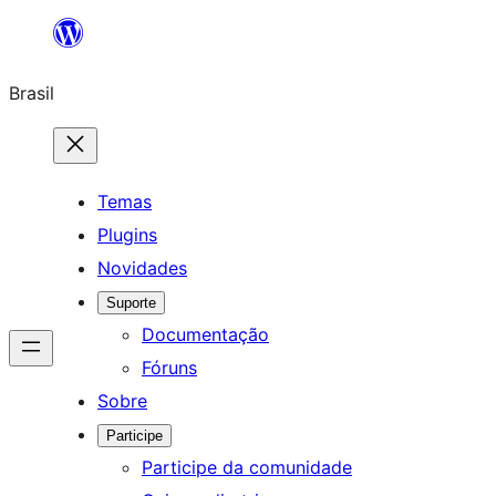
Pular
para
Brasil
o
conteúdo
Temas
Plugins
Novidades
Suporte
Documentação
Fóruns
Sobre
Participe
Participe da comunidade