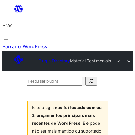
Pular
para
Brasil
o
conteúdo
Baixar o WordPress
Plugin Directory
Material Testimonials
Pesquisar
plugins
Este plugin
não foi testado com os
3 lançamentos principais mais
recentes do WordPress
. Ele pode
não ser mais mantido ou suportado