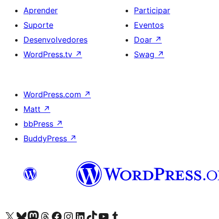
Aprender
Participar
Suporte
Eventos
Desenvolvedores
Doar
↗
WordPress.tv
↗
Swag
↗
WordPress.com
↗
Matt
↗
bbPress
↗
BuddyPress
↗
Acessar nossa conta do X (antigo Twitter)
Acessar nossa conta do Bluesky
Acessar nossa conta do Mastodon
Acessar nossa conta do Threads
Acessar nossa página do Facebook
Acessar nossa conta do Instagram
Acessar nossa conta do LinkedIn
Acessar nossa conta do TikTok
Acessar nosso canal do YouTube
Acessar nossa conta no Tumblr