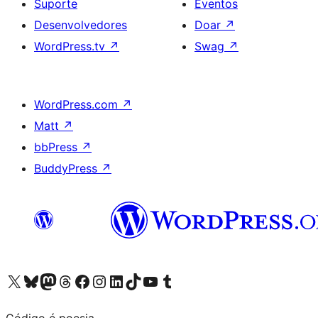
Suporte
Eventos
Desenvolvedores
Doar
↗
WordPress.tv
↗
Swag
↗
WordPress.com
↗
Matt
↗
bbPress
↗
BuddyPress
↗
Acessar nossa conta do X (antigo Twitter)
Acessar nossa conta do Bluesky
Acessar nossa conta do Mastodon
Acessar nossa conta do Threads
Acessar nossa página do Facebook
Acessar nossa conta do Instagram
Acessar nossa conta do LinkedIn
Acessar nossa conta do TikTok
Acessar nosso canal do YouTube
Acessar nossa conta no Tumblr
Código é poesia.