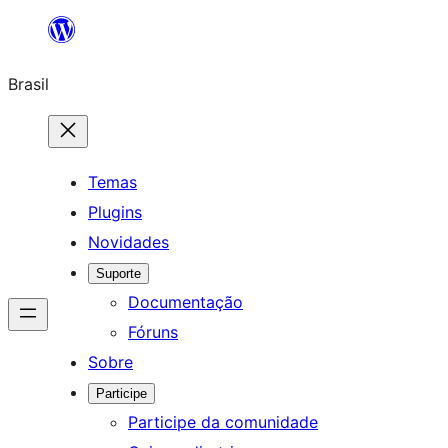
Pular
para
Brasil
o
conteúdo
Temas
Plugins
Novidades
Suporte
Documentação
Fóruns
Sobre
Participe
Participe da comunidade