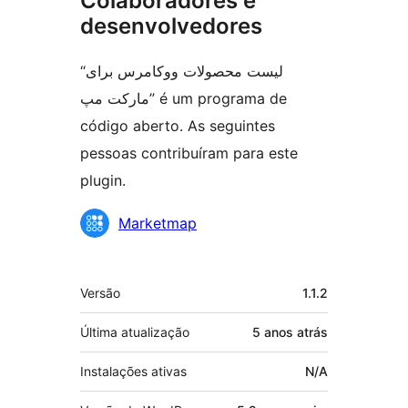
Colaboradores e
desenvolvedores
“لیست محصولات ووکامرس برای
مارکت مپ” é um programa de
código aberto. As seguintes
pessoas contribuíram para este
plugin.
Colaboradores
Marketmap
Meta
Versão
1.1.2
Última atualização
5 anos
atrás
Instalações ativas
N/A