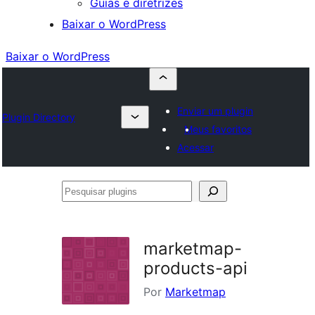
Guias e diretrizes
Baixar o WordPress
Baixar o WordPress
Enviar um plugin
Plugin Directory
Meus favoritos
Acessar
Pesquisar
plugins
marketmap-
products-api
Por
Marketmap