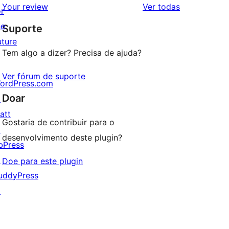
2
avaliações
Your review
Ver todas
or
com
estrela
he
Suporte
1
uture
estrela
Tem algo a dizer? Precisa de ajuda?
Ver fórum de suporte
ordPress.com
Doar
↗
att
Gostaria de contribuir para o
↗
desenvolvimento deste plugin?
bPress
↗
Doe para este plugin
uddyPress
↗