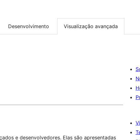
Desenvolvimento
Visualização avançada
S
N
H
P
Vi
T
nçados e desenvolvedores. Elas são apresentadas