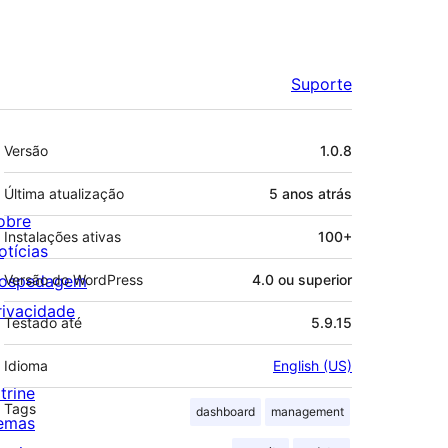
Suporte
Meta
Versão
1.0.8
Última atualização
5 anos
atrás
obre
Instalações ativas
100+
otícias
ospedagem
Versão do WordPress
4.0 ou superior
rivacidade
Testado até
5.9.15
Idioma
English (US)
trine
Tags
dashboard
management
emas