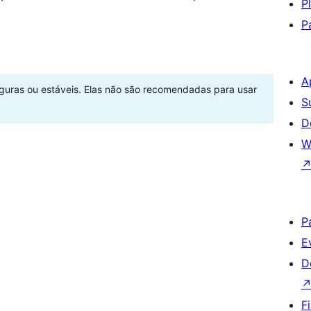
P
P
A
eguras ou estáveis. Elas não são recomendadas para usar
S
D
W
P
E
D
F