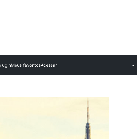
plugin
Meus favoritos
Acessar