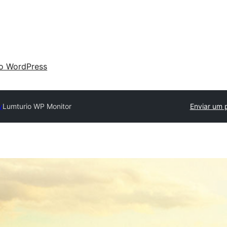
 o WordPress
y
Lumturio WP Monitor
Enviar um 