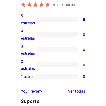
5
de 5 estrelas.
5
6
6
estrelas
avaliações
4
0
com
0
estrelas
5
avaliação
3
0
estrelas
com
0
estrelas
4
avaliação
2
0
estrela
com
0
estrelas
3
avaliação
1 estrela
0
0
estrela
com
avaliação
2
avaliações
Your review
Ver todas
com
estrela
Suporte
1