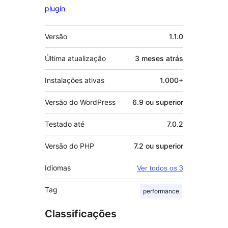
plugin
Meta
Versão
1.1.0
Última atualização
3 meses
atrás
Instalações ativas
1.000+
Versão do WordPress
6.9 ou superior
Testado até
7.0.2
Versão do PHP
7.2 ou superior
Idiomas
Ver todos os 3
Tag
performance
Classificações