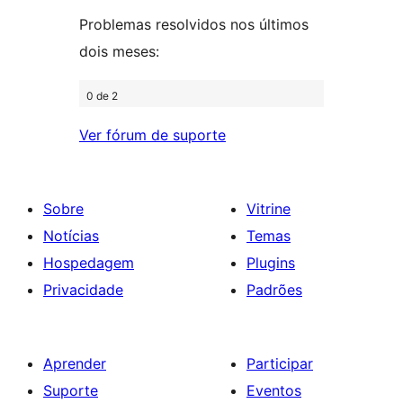
estrela
Problemas resolvidos nos últimos
dois meses:
0 de 2
Ver fórum de suporte
Sobre
Vitrine
Notícias
Temas
Hospedagem
Plugins
Privacidade
Padrões
Aprender
Participar
Suporte
Eventos