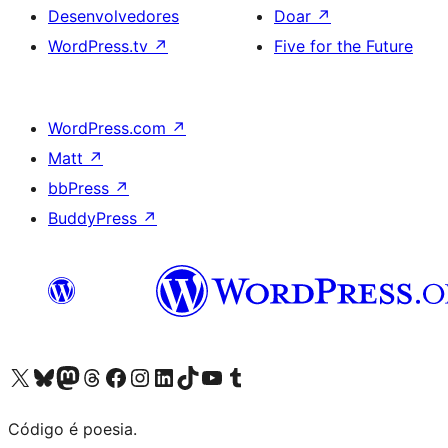
Desenvolvedores
Doar
↗
WordPress.tv
↗
Five for the Future
WordPress.com
↗
Matt
↗
bbPress
↗
BuddyPress
↗
Acessar nossa conta do X (antigo Twitter)
Acessar nossa conta do Bluesky
Acessar nossa conta do Mastodon
Acessar nossa conta do Threads
Acessar nossa página do Facebook
Acessar nossa conta do Instagram
Acessar nossa conta do LinkedIn
Acessar nossa conta do TikTok
Acessar nosso canal do YouTube
Acessar nossa conta no Tumblr
Código é poesia.