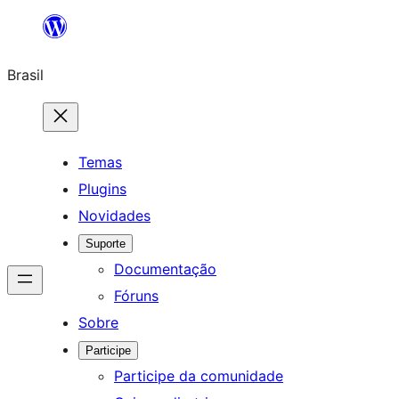
Pular
para
Brasil
o
conteúdo
Temas
Plugins
Novidades
Suporte
Documentação
Fóruns
Sobre
Participe
Participe da comunidade