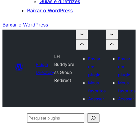
Guias e diretrizes
Baixar o WordPress
Baixar o WordPress
LH
Enviar
Enviar
Plugin
Buddypre
um
um
Directory
ss Group
plugin
plugin
Redirect
Meus
Meus
favoritos
favoritos
Acessar
Acessar
Pesquisar
plugins