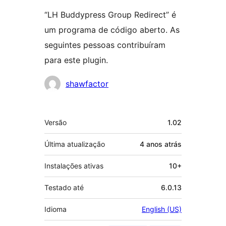
“LH Buddypress Group Redirect” é
um programa de código aberto. As
seguintes pessoas contribuíram
para este plugin.
Colaboradores
shawfactor
Meta
Versão
1.02
Última atualização
4 anos
atrás
Instalações ativas
10+
Testado até
6.0.13
Idioma
English (US)