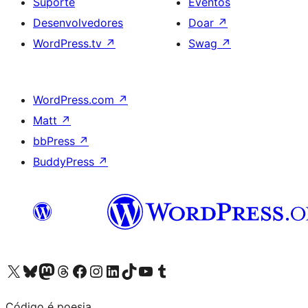
Suporte
Eventos
Desenvolvedores
Doar
↗
WordPress.tv
↗
Swag
↗
WordPress.com
↗
Matt
↗
bbPress
↗
BuddyPress
↗
Acessar nossa conta do X (antigo Twitter)
Acessar nossa conta do Bluesky
Acessar nossa conta do Mastodon
Acessar nossa conta do Threads
Acessar nossa página do Facebook
Acessar nossa conta do Instagram
Acessar nossa conta do LinkedIn
Acessar nossa conta do TikTok
Acessar nosso canal do YouTube
Acessar nossa conta no Tumblr
Código é poesia.