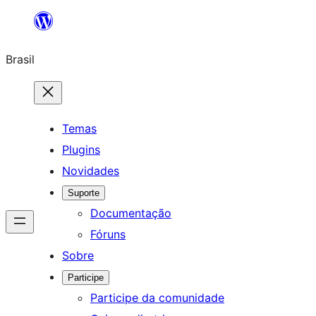
Pular
para
Brasil
o
conteúdo
Temas
Plugins
Novidades
Suporte
Documentação
Fóruns
Sobre
Participe
Participe da comunidade