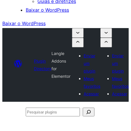
Guias e diretrizes
Baixar o WordPress
Baixar o WordPress
Langle
Enviar
Enviar
Plugin
Addons
um
um
Directory
for
plugin
plugin
Elementor
Meus
Meus
favoritos
favoritos
Acessar
Acessar
Pesquisar
plugins