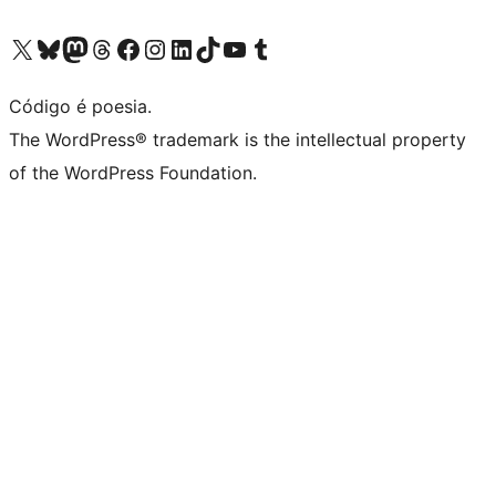
Acessar nossa conta do X (antigo Twitter)
Acessar nossa conta do Bluesky
Acessar nossa conta do Mastodon
Acessar nossa conta do Threads
Acessar nossa página do Facebook
Acessar nossa conta do Instagram
Acessar nossa conta do LinkedIn
Acessar nossa conta do TikTok
Acessar nosso canal do YouTube
Acessar nossa conta no Tumblr
Código é poesia.
The WordPress® trademark is the intellectual property
of the WordPress Foundation.