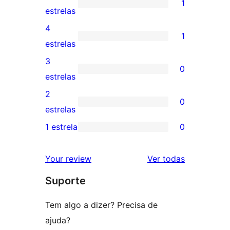
1
1
estrelas
avaliação
4
1
com
1
estrelas
5
avaliação
3
0
estrela
com
0
estrelas
4
avaliação
2
0
estrela
com
0
estrelas
3
avaliação
1 estrela
0
0
estrela
com
avaliação
2
avaliações
Your review
Ver todas
com
estrela
Suporte
1
estrela
Tem algo a dizer? Precisa de
ajuda?