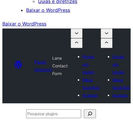
Guias e diretrizes
Baixar o WordPress
Baixar o WordPress
Enviar
Enviar
Lana
Plugin
um
um
Contact
Directory
plugin
plugin
Form
Meus
Meus
favoritos
favoritos
Acessar
Acessar
Pesquisar
plugins