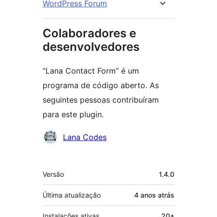
WordPress Forum
Colaboradores e
desenvolvedores
“Lana Contact Form” é um
programa de código aberto. As
seguintes pessoas contribuíram
para este plugin.
Colaboradores
Lana Codes
Meta
Versão
1.4.0
Última atualização
4 anos
atrás
Instalações ativas
20+