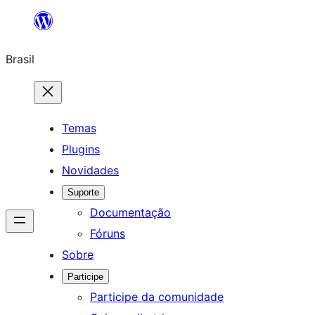
Pular
para
Brasil
o
conteúdo
Temas
Plugins
Novidades
Suporte
Documentação
Fóruns
Sobre
Participe
Participe da comunidade