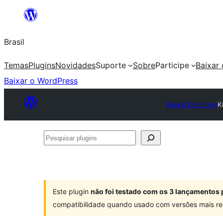
Pular
para
Brasil
o
conteúdo
Temas
Plugins
Novidades
Suporte
Sobre
Participe
Baixar
Baixar o WordPress
Plugin Directory
K
Pesquisar
plugins
Este plugin
não foi testado com os 3 lançamentos 
compatibilidade quando usado com versões mais re