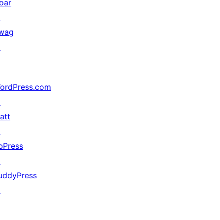
oar
↗
wag
↗
ordPress.com
↗
att
↗
bPress
↗
uddyPress
↗