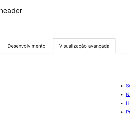
header
Desenvolvimento
Visualização avançada
S
N
H
P