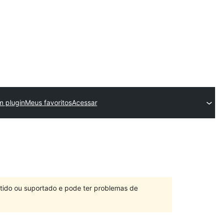
m plugin
Meus favoritos
Acessar
ntido ou suportado e pode ter problemas de