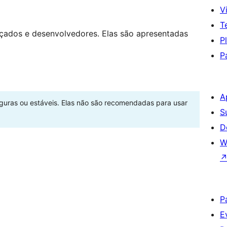
Vi
T
nçados e desenvolvedores. Elas são apresentadas
P
P
A
eguras ou estáveis. Elas não são recomendadas para usar
S
D
W
P
E