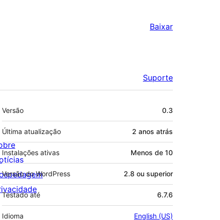
Baixar
Suporte
Meta
Versão
0.3
Última atualização
2 anos
atrás
obre
Instalações ativas
Menos de 10
otícias
ospedagem
Versão do WordPress
2.8 ou superior
rivacidade
Testado até
6.7.6
Idioma
English (US)