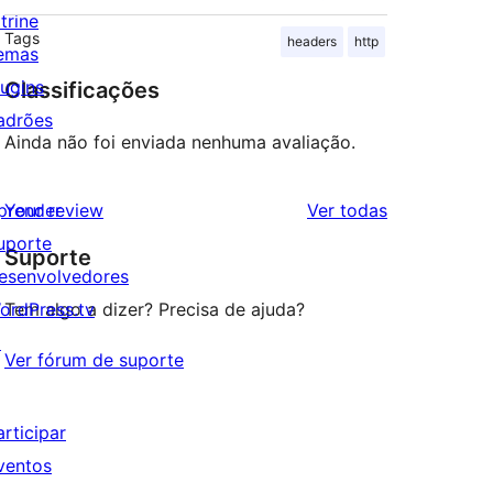
trine
Tags
headers
http
emas
lugins
Classificações
adrões
Ainda não foi enviada nenhuma avaliação.
avaliações
prender
Your review
Ver todas
uporte
Suporte
esenvolvedores
ordPress.tv
Tem algo a dizer? Precisa de ajuda?
↗
Ver fórum de suporte
articipar
ventos