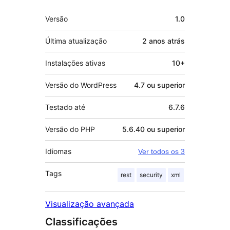
Meta
Versão
1.0
Última atualização
2 anos
atrás
Instalações ativas
10+
Versão do WordPress
4.7 ou superior
Testado até
6.7.6
Versão do PHP
5.6.40 ou superior
Idiomas
Ver todos os 3
Tags
rest
security
xml
Visualização avançada
Classificações