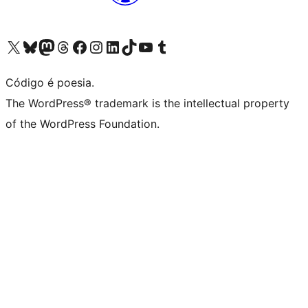
Acessar nossa conta do X (antigo Twitter)
Acessar nossa conta do Bluesky
Acessar nossa conta do Mastodon
Acessar nossa conta do Threads
Acessar nossa página do Facebook
Acessar nossa conta do Instagram
Acessar nossa conta do LinkedIn
Acessar nossa conta do TikTok
Acessar nosso canal do YouTube
Acessar nossa conta no Tumblr
Código é poesia.
The WordPress® trademark is the intellectual property
of the WordPress Foundation.