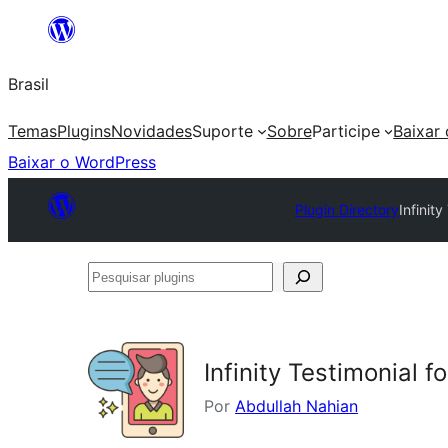
Pular
para
Brasil
o
conteúdo
Temas
Plugins
Novidades
Suporte
Sobre
Participe
Baixar
Baixar o WordPress
Plugin Directory
Infinit
Pesquisar
plugins
Infinity Testimonial 
Por
Abdullah Nahian