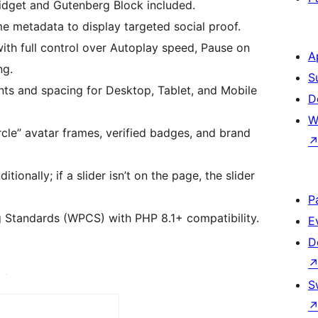
dget and Gutenberg Block included.
e metadata to display targeted social proof.
th full control over Autoplay speed, Pause on
A
ng.
S
s and spacing for Desktop, Tablet, and Mobile
D
W
le” avatar frames, verified badges, and brand
ionally; if a slider isn’t on the page, the slider
P
 Standards (WPCS) with PHP 8.1+ compatibility.
E
D
S