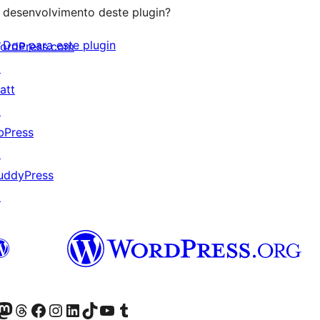
desenvolvimento deste plugin?
Doe para este plugin
ordPress.com
↗
att
↗
bPress
↗
uddyPress
↗
(antigo Twitter)
ssa conta do Bluesky
cessar nossa conta do Mastodon
Acessar nossa conta do Threads
Acessar nossa página do Facebook
Acessar nossa conta do Instagram
Acessar nossa conta do LinkedIn
Acessar nossa conta do TikTok
Acessar nosso canal do YouTube
Acessar nossa conta no Tumblr