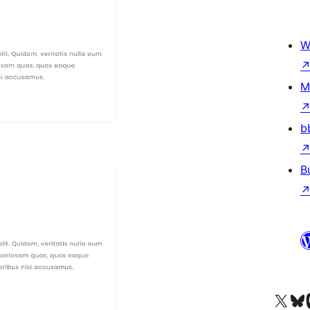
W
M
b
B
Acessar nossa conta do X 
Acessar no
A