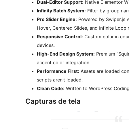
Dual-Editor Support:
Native Elementor Wi
Infinity Batch System:
Filter by group nam
Pro Slider Engine:
Powered by Swiper.js wi
Hover, Centered Slides, and Infinite Loopi
Responsive Control:
Custom column count
devices.
High-End Design System:
Premium “Squirc
accent color integration.
Performance First:
Assets are loaded condit
scripts aren’t loaded.
Clean Code:
Written to WordPress Coding
Capturas de tela