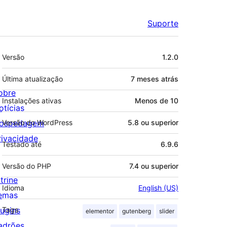
Suporte
Meta
Versão
1.2.0
Última atualização
7 meses
atrás
obre
Instalações ativas
Menos de 10
otícias
ospedagem
Versão do WordPress
5.8 ou superior
rivacidade
Testado até
6.9.6
Versão do PHP
7.4 ou superior
trine
Idioma
English (US)
emas
lugins
Tags
elementor
gutenberg
slider
adrões