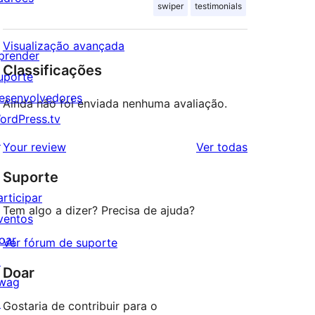
swiper
testimonials
Visualização avançada
prender
Classificações
uporte
esenvolvedores
Ainda não foi enviada nenhuma avaliação.
ordPress.tv
↗
avaliações
Your review
Ver todas
Suporte
articipar
Tem algo a dizer? Precisa de ajuda?
ventos
oar
Ver fórum de suporte
↗
Doar
wag
↗
Gostaria de contribuir para o