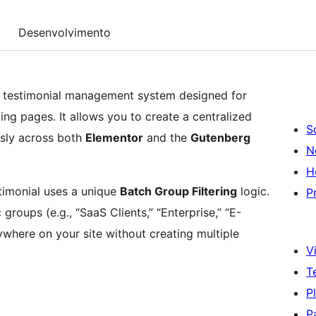
Desenvolvimento
e testimonial management system designed for
ng pages. It allows you to create a centralized
S
ssly across both
Elementor
and the
Gutenberg
N
H
stimonial uses a unique
Batch Group Filtering
logic.
P
 groups (e.g., “SaaS Clients,” “Enterprise,” “E-
where on your site without creating multiple
Vi
T
P
P