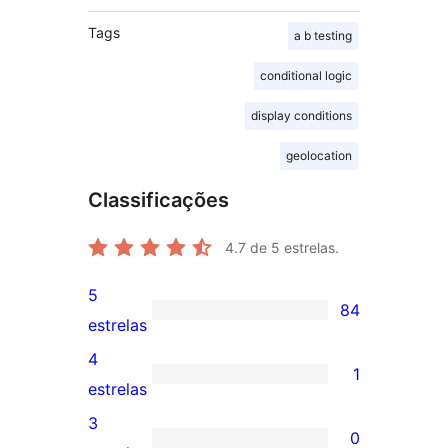
Tags
a b testing
conditional logic
display conditions
geolocation
Classificações
4.7
de 5 estrelas.
5
84
84
estrelas
avaliações
4
1
com
1
estrelas
5
avaliação
3
0
estrelas
com