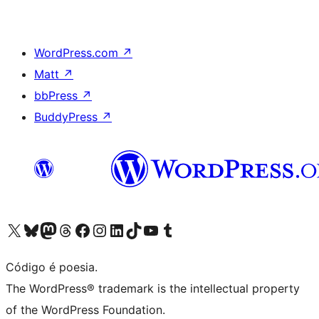
WordPress.com
↗
Matt
↗
bbPress
↗
BuddyPress
↗
Acessar nossa conta do X (antigo Twitter)
Acessar nossa conta do Bluesky
Acessar nossa conta do Mastodon
Acessar nossa conta do Threads
Acessar nossa página do Facebook
Acessar nossa conta do Instagram
Acessar nossa conta do LinkedIn
Acessar nossa conta do TikTok
Acessar nosso canal do YouTube
Acessar nossa conta no Tumblr
Código é poesia.
The WordPress® trademark is the intellectual property
of the WordPress Foundation.