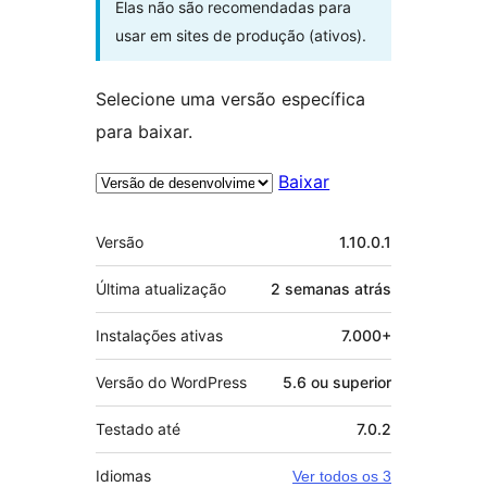
Elas não são recomendadas para
usar em sites de produção (ativos).
Selecione uma versão específica
para baixar.
Baixar
Meta
Versão
1.10.0.1
Última atualização
2 semanas
atrás
Instalações ativas
7.000+
Versão do WordPress
5.6 ou superior
Testado até
7.0.2
Idiomas
Ver todos os 3