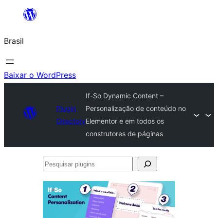
Pular
para
Brasil
o
conteúdo
Baixar o WordPress
If-So Dynamic Content –
Plugin
Personalização de conteúdo no
Directory
Elementor e em todos os
construtores de páginas
Pesquisar
plugins