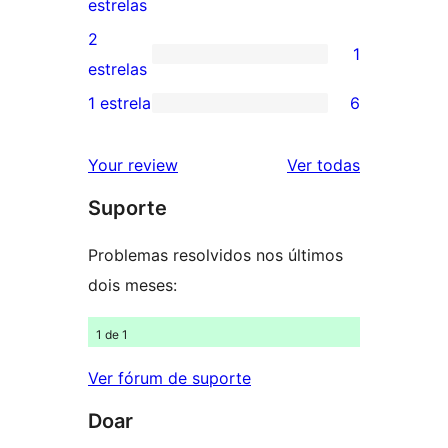
0
estrelas
4
avaliação
2
1
estrela
com
1
estrelas
3
avaliação
1 estrela
6
6
estrela
com
avaliações
2
avaliações
Your review
Ver todas
com
estrela
Suporte
1
estrelas
Problemas resolvidos nos últimos
dois meses:
1 de 1
Ver fórum de suporte
Doar