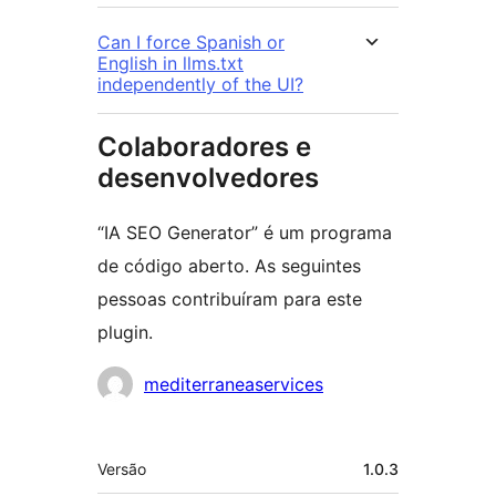
Can I force Spanish or
English in llms.txt
independently of the UI?
Colaboradores e
desenvolvedores
“IA SEO Generator” é um programa
de código aberto. As seguintes
pessoas contribuíram para este
plugin.
Colaboradores
mediterraneaservices
Meta
Versão
1.0.3