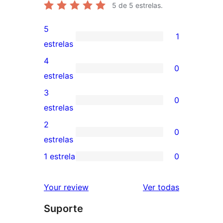
5
de 5 estrelas.
5
1
1
estrelas
avaliação
4
0
com
0
estrelas
5
avaliação
3
0
estrela
com
0
estrelas
4
avaliação
2
0
estrela
com
0
estrelas
3
avaliação
1 estrela
0
0
estrela
com
avaliação
2
avaliações
Your review
Ver todas
com
estrela
Suporte
1
estrela