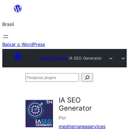
Pular
para
Brasil
o
conteúdo
Baixar o WordPress
Plugin Directory
IA SEO Generator
Pesquisar
plugins
IA SEO
Generator
Por
mediterraneaservices