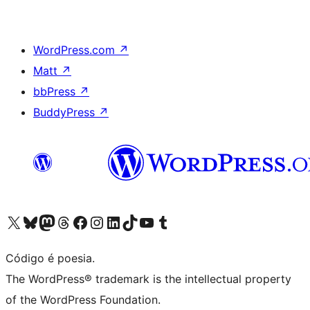
WordPress.com
↗
Matt
↗
bbPress
↗
BuddyPress
↗
Acessar nossa conta do X (antigo Twitter)
Acessar nossa conta do Bluesky
Acessar nossa conta do Mastodon
Acessar nossa conta do Threads
Acessar nossa página do Facebook
Acessar nossa conta do Instagram
Acessar nossa conta do LinkedIn
Acessar nossa conta do TikTok
Acessar nosso canal do YouTube
Acessar nossa conta no Tumblr
Código é poesia.
The WordPress® trademark is the intellectual property
of the WordPress Foundation.