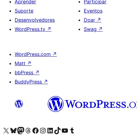
Aprender
Participar
Suporte
Eventos
Desenvolvedores
Doar
↗
WordPress.tv
↗
Swag
↗
WordPress.com
↗
Matt
↗
bbPress
↗
BuddyPress
↗
Acessar nossa conta do X (antigo Twitter)
Acessar nossa conta do Bluesky
Acessar nossa conta do Mastodon
Acessar nossa conta do Threads
Acessar nossa página do Facebook
Acessar nossa conta do Instagram
Acessar nossa conta do LinkedIn
Acessar nossa conta do TikTok
Acessar nosso canal do YouTube
Acessar nossa conta no Tumblr