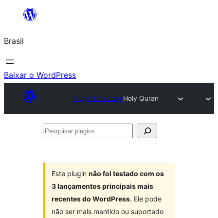
Pular
para
Brasil
o
conteúdo
Baixar o WordPress
Plugin Directory
Holy Quran
Pesquisar
plugins
Este plugin
não foi testado com os
3 lançamentos principais mais
recentes do WordPress
. Ele pode
não ser mais mantido ou suportado