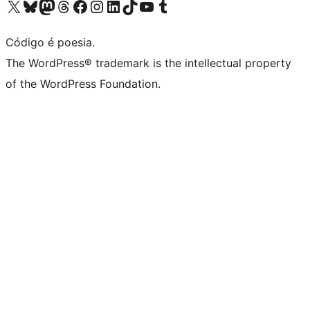
Acessar nossa conta do X (antigo Twitter)
Acessar nossa conta do Bluesky
Acessar nossa conta do Mastodon
Acessar nossa conta do Threads
Acessar nossa página do Facebook
Acessar nossa conta do Instagram
Acessar nossa conta do LinkedIn
Acessar nossa conta do TikTok
Acessar nosso canal do YouTube
Acessar nossa conta no Tumblr
Código é poesia.
The WordPress® trademark is the intellectual property
of the WordPress Foundation.