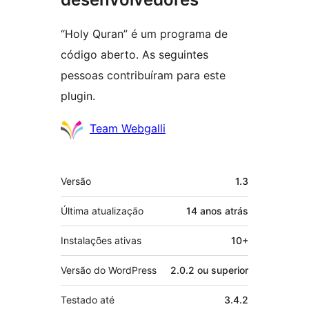
“Holy Quran” é um programa de
código aberto. As seguintes
pessoas contribuíram para este
plugin.
Colaboradores
Team Webgalli
Meta
Versão
1.3
Última atualização
14 anos
atrás
Instalações ativas
10+
Versão do WordPress
2.0.2 ou superior
Testado até
3.4.2