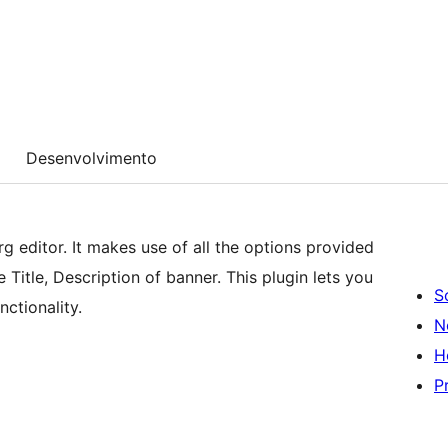
Desenvolvimento
g editor. It makes use of all the options provided
 Title, Description of banner. This plugin lets you
S
ctionality.
N
H
P