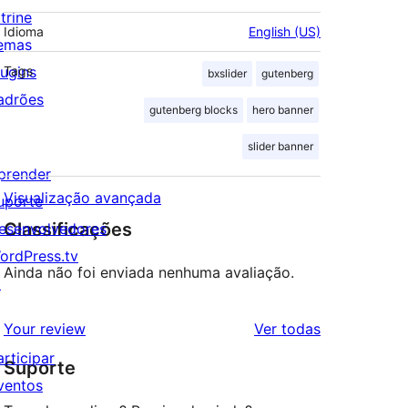
trine
Idioma
English (US)
emas
lugins
Tags
bxslider
gutenberg
adrões
gutenberg blocks
hero banner
slider banner
prender
Visualização avançada
uporte
Classificações
esenvolvedores
ordPress.tv
Ainda não foi enviada nenhuma avaliação.
↗
avaliações
Your review
Ver todas
articipar
Suporte
ventos