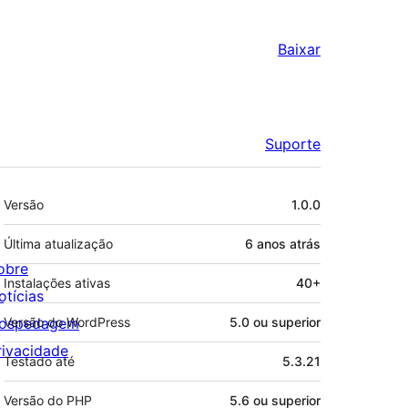
Baixar
Suporte
Meta
Versão
1.0.0
Última atualização
6 anos
atrás
obre
Instalações ativas
40+
otícias
ospedagem
Versão do WordPress
5.0 ou superior
rivacidade
Testado até
5.3.21
Versão do PHP
5.6 ou superior