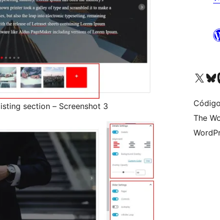
Acessar nossa conta do X 
Acessar no
A
Código
listing section – Screenshot 3
The Wo
WordPr