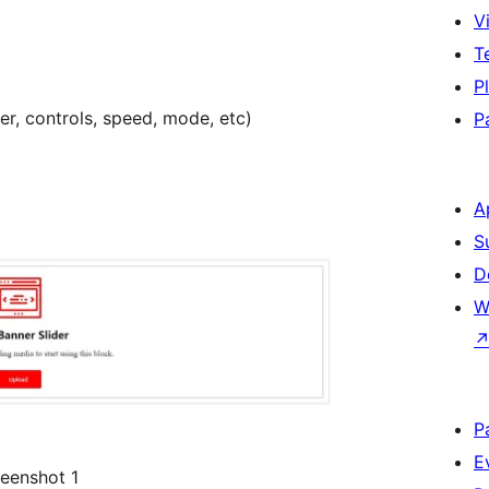
Vi
T
P
er, controls, speed, mode, etc)
P
A
S
D
W
P
E
reenshot 1