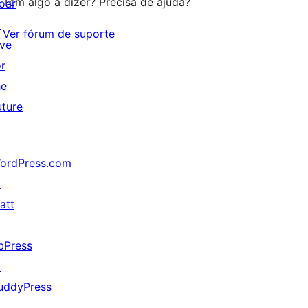
Tem algo a dizer? Precisa de ajuda?
oar
↗
Ver fórum de suporte
ive
or
he
uture
ordPress.com
↗
att
↗
bPress
↗
uddyPress
↗