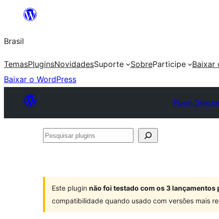
Pular
para
Brasil
o
conteúdo
Temas
Plugins
Novidades
Suporte
Sobre
Participe
Baixar
Baixar o WordPress
Plugin Directo
Pesquisar
plugins
Este plugin
não foi testado com os 3 lançamentos 
compatibilidade quando usado com versões mais re