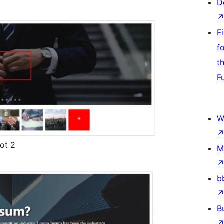
D
F
f
t
F
W
hot 2
M
b
B