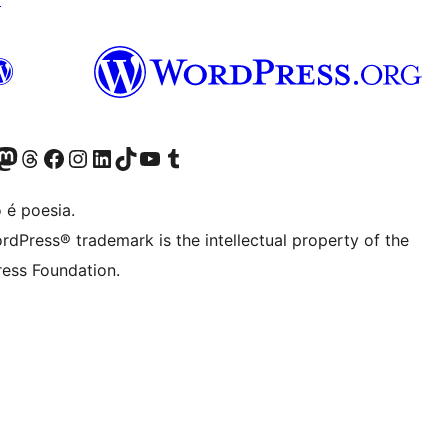
(antigo Twitter)
ssa conta do Bluesky
cessar nossa conta do Mastodon
Acessar nossa conta do Threads
Acessar nossa página do Facebook
Acessar nossa conta do Instagram
Acessar nossa conta do LinkedIn
Acessar nossa conta do TikTok
Acessar nosso canal do YouTube
Acessar nossa conta no Tumblr
 é poesia.
rdPress® trademark is the intellectual property of the
ess Foundation.