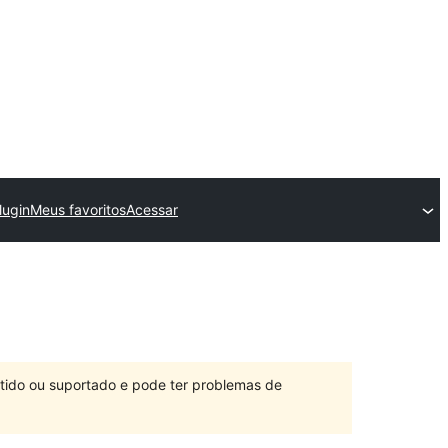
lugin
Meus favoritos
Acessar
ntido ou suportado e pode ter problemas de