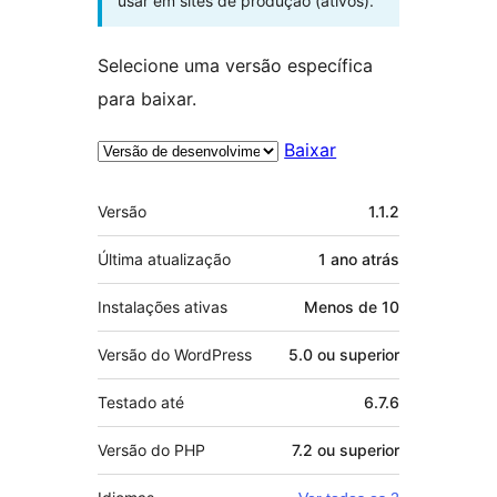
usar em sites de produção (ativos).
Selecione uma versão específica
para baixar.
Baixar
Meta
Versão
1.1.2
Última atualização
1 ano
atrás
Instalações ativas
Menos de 10
Versão do WordPress
5.0 ou superior
Testado até
6.7.6
Versão do PHP
7.2 ou superior