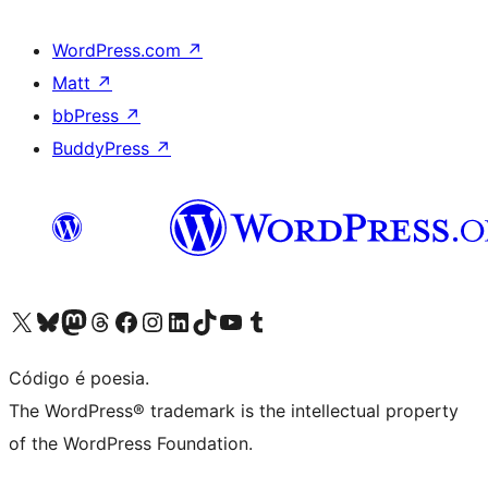
WordPress.com
↗
Matt
↗
bbPress
↗
BuddyPress
↗
Acessar nossa conta do X (antigo Twitter)
Acessar nossa conta do Bluesky
Acessar nossa conta do Mastodon
Acessar nossa conta do Threads
Acessar nossa página do Facebook
Acessar nossa conta do Instagram
Acessar nossa conta do LinkedIn
Acessar nossa conta do TikTok
Acessar nosso canal do YouTube
Acessar nossa conta no Tumblr
Código é poesia.
The WordPress® trademark is the intellectual property
of the WordPress Foundation.