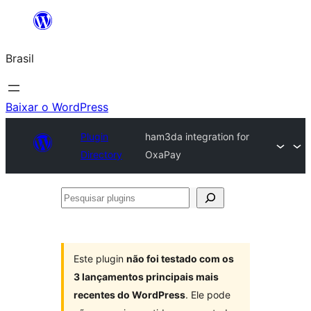
Pular
para
Brasil
o
conteúdo
Baixar o WordPress
Plugin
ham3da integration for
Directory
OxaPay
Pesquisar
plugins
Este plugin
não foi testado com os
3 lançamentos principais mais
recentes do WordPress
. Ele pode