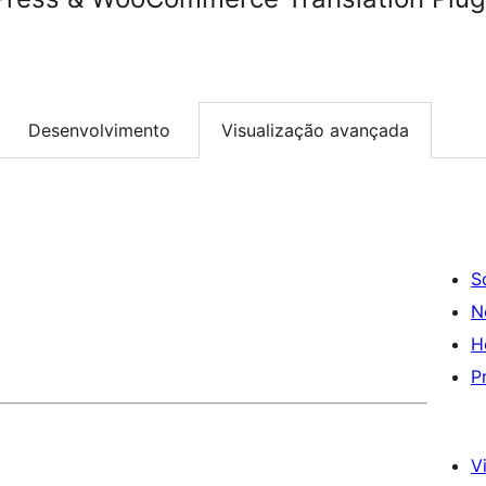
Desenvolvimento
Visualização avançada
S
N
H
P
Vi