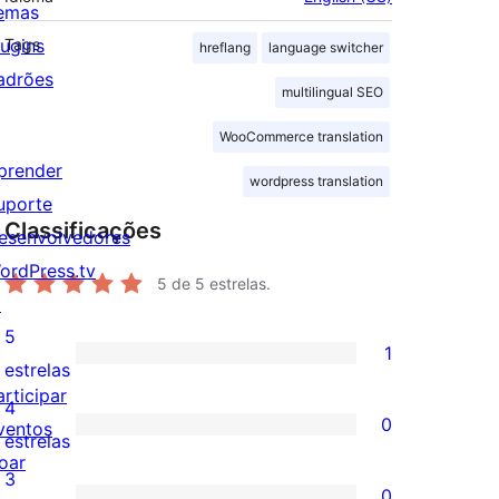
emas
lugins
Tags
hreflang
language switcher
adrões
multilingual SEO
WooCommerce translation
prender
wordpress translation
uporte
Classificações
esenvolvedores
ordPress.tv
5
de 5 estrelas.
↗
5
1
1
estrelas
articipar
avaliação
4
0
ventos
com
0
estrelas
oar
5
avaliação
3
↗
0