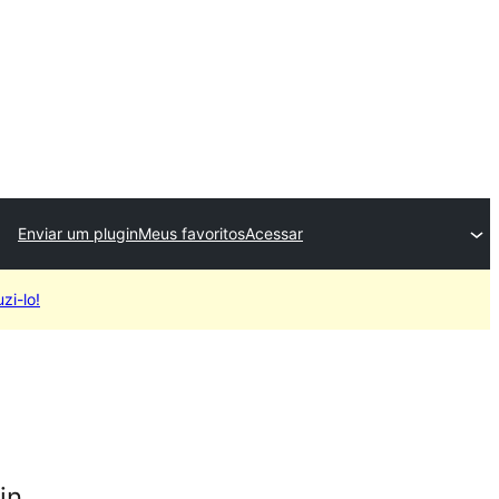
Enviar um plugin
Meus favoritos
Acessar
zi-lo!
in