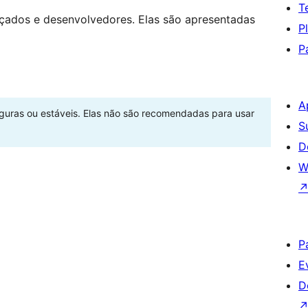
T
nçados e desenvolvedores. Elas são apresentadas
P
P
A
eguras ou estáveis. Elas não são recomendadas para usar
S
D
W
P
E
D