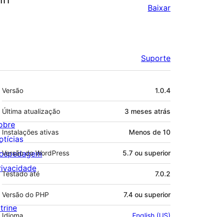
Baixar
Suporte
Meta
Versão
1.0.4
Última atualização
3 meses
atrás
obre
Instalações ativas
Menos de 10
otícias
ospedagem
Versão do WordPress
5.7 ou superior
rivacidade
Testado até
7.0.2
Versão do PHP
7.4 ou superior
trine
Idioma
English (US)