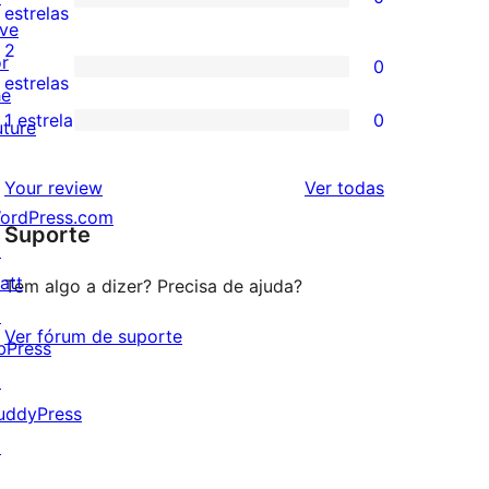
estrela
com
0
estrelas
ive
4
avaliação
2
or
0
estrela
com
0
estrelas
he
3
avaliação
1 estrela
0
uture
0
estrela
com
avaliação
2
avaliações
Your review
Ver todas
com
estrela
ordPress.com
Suporte
1
↗
estrela
att
Tem algo a dizer? Precisa de ajuda?
↗
Ver fórum de suporte
bPress
↗
uddyPress
↗