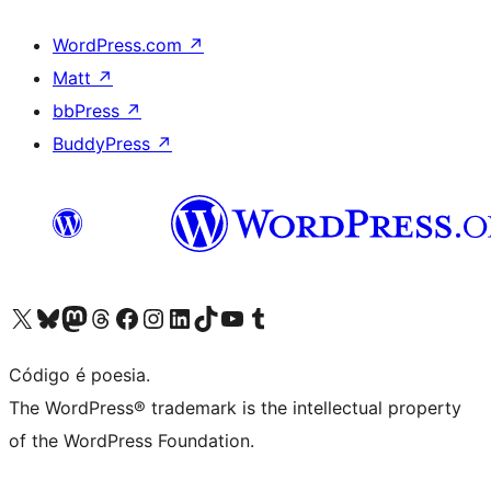
WordPress.com
↗
Matt
↗
bbPress
↗
BuddyPress
↗
Acessar nossa conta do X (antigo Twitter)
Acessar nossa conta do Bluesky
Acessar nossa conta do Mastodon
Acessar nossa conta do Threads
Acessar nossa página do Facebook
Acessar nossa conta do Instagram
Acessar nossa conta do LinkedIn
Acessar nossa conta do TikTok
Acessar nosso canal do YouTube
Acessar nossa conta no Tumblr
Código é poesia.
The WordPress® trademark is the intellectual property
of the WordPress Foundation.