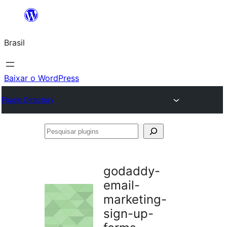
Pular
para
Brasil
o
conteúdo
Baixar o WordPress
Plugin Directory
Pesquisar
plugins
godaddy-
email-
marketing-
sign-up-