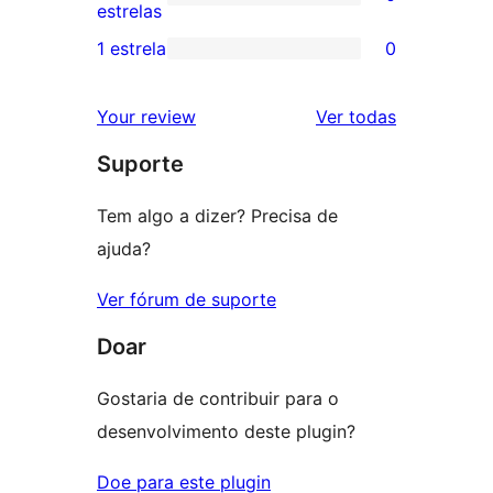
estrela
com
0
estrelas
3
avaliação
1 estrela
0
0
estrela
com
avaliação
2
avaliações
Your review
Ver todas
com
estrela
Suporte
1
estrela
Tem algo a dizer? Precisa de
ajuda?
Ver fórum de suporte
Doar
Gostaria de contribuir para o
desenvolvimento deste plugin?
Doe para este plugin