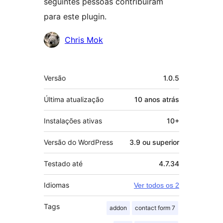
seguintes pessoas contribuíram
para este plugin.
Colaboradores
Chris Mok
Meta
Versão
1.0.5
Última atualização
10 anos
atrás
Instalações ativas
10+
Versão do WordPress
3.9 ou superior
Testado até
4.7.34
Idiomas
Ver todos os 2
Tags
addon
contact form 7