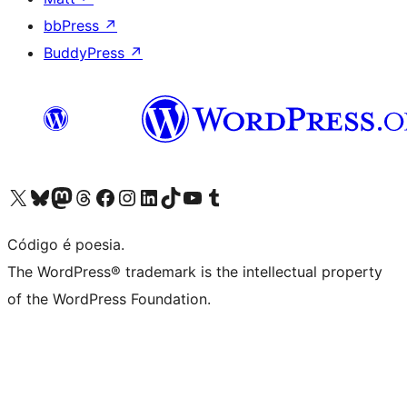
bbPress
↗
BuddyPress
↗
Acessar nossa conta do X (antigo Twitter)
Acessar nossa conta do Bluesky
Acessar nossa conta do Mastodon
Acessar nossa conta do Threads
Acessar nossa página do Facebook
Acessar nossa conta do Instagram
Acessar nossa conta do LinkedIn
Acessar nossa conta do TikTok
Acessar nosso canal do YouTube
Acessar nossa conta no Tumblr
Código é poesia.
The WordPress® trademark is the intellectual property
of the WordPress Foundation.