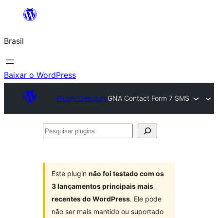
Pular
para
Brasil
o
conteúdo
Baixar o WordPress
Plugin Directory
GNA Contact Form 7 SMS
Pesquisar
plugins
Este plugin
não foi testado com os
3 lançamentos principais mais
recentes do WordPress
. Ele pode
não ser mais mantido ou suportado