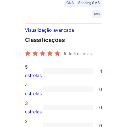
GNA
Sending SMS
sms
Visualização avançada
Classificações
5
de 5 estrelas.
5
1
1
estrelas
avaliação
4
0
com
0
estrelas
5
avaliação
3
0
estrela
com
0
estrelas
4
avaliação
2
0