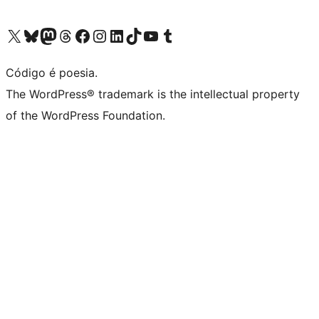
Acessar nossa conta do X (antigo Twitter)
Acessar nossa conta do Bluesky
Acessar nossa conta do Mastodon
Acessar nossa conta do Threads
Acessar nossa página do Facebook
Acessar nossa conta do Instagram
Acessar nossa conta do LinkedIn
Acessar nossa conta do TikTok
Acessar nosso canal do YouTube
Acessar nossa conta no Tumblr
Código é poesia.
The WordPress® trademark is the intellectual property
of the WordPress Foundation.