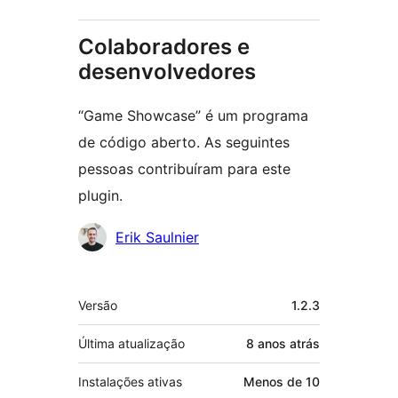
Colaboradores e
desenvolvedores
“Game Showcase” é um programa
de código aberto. As seguintes
pessoas contribuíram para este
plugin.
Colaboradores
Erik Saulnier
Meta
Versão
1.2.3
Última atualização
8 anos
atrás
Instalações ativas
Menos de 10