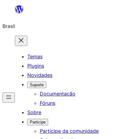
Pular
para
Brasil
o
conteúdo
Temas
Plugins
Novidades
Suporte
Documentação
Fóruns
Sobre
Participe
Participe da comunidade