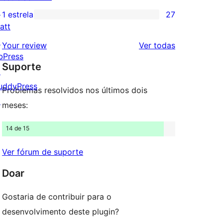
3
↗
avaliações
1 estrela
27
27
estrelas
att
com
avaliações
↗
2
avaliações
Your review
Ver todas
com
bPress
estrelas
Suporte
1
↗
estrelas
uddyPress
Problemas resolvidos nos últimos dois
↗
meses:
14 de 15
Ver fórum de suporte
Doar
Gostaria de contribuir para o
desenvolvimento deste plugin?