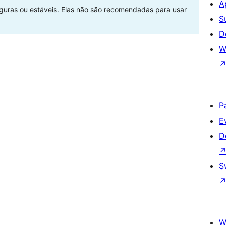
A
eguras ou estáveis. Elas não são recomendadas para usar
S
D
W
P
E
D
S
W