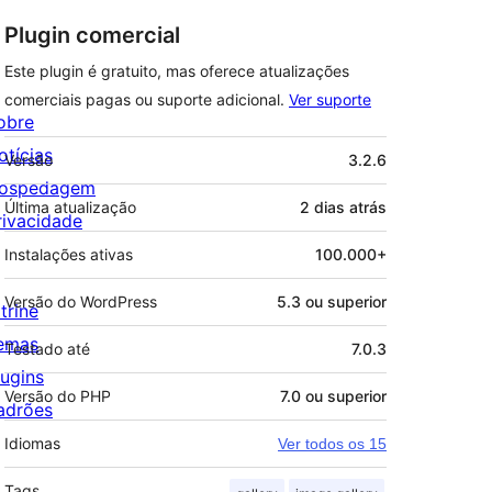
Plugin comercial
Este plugin é gratuito, mas oferece atualizações
comerciais pagas ou suporte adicional.
Ver suporte
obre
Meta
otícias
Versão
3.2.6
ospedagem
Última atualização
2 dias
atrás
rivacidade
Instalações ativas
100.000+
Versão do WordPress
5.3 ou superior
trine
emas
Testado até
7.0.3
lugins
Versão do PHP
7.0 ou superior
adrões
Idiomas
Ver todos os 15
Tags