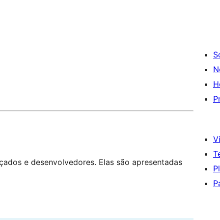
S
N
H
P
Vi
T
nçados e desenvolvedores. Elas são apresentadas
P
P