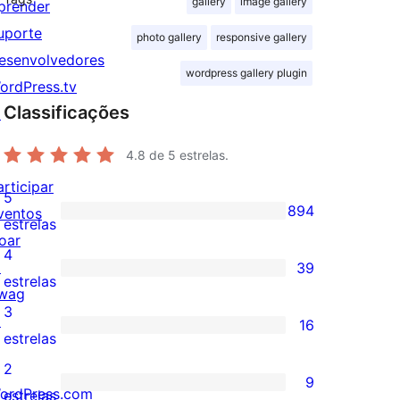
gallery
image gallery
prender
uporte
photo gallery
responsive gallery
esenvolvedores
wordpress gallery plugin
ordPress.tv
Classificações
↗
4.8
de 5 estrelas.
articipar
5
894
ventos
894
estrelas
oar
avaliações
4
↗
39
com
39
estrelas
wag
5
avaliações
3
↗
16
estrelas
com
16
estrelas
4
avaliações
2
9
estrelas
com
ordPress.com
9
estrelas