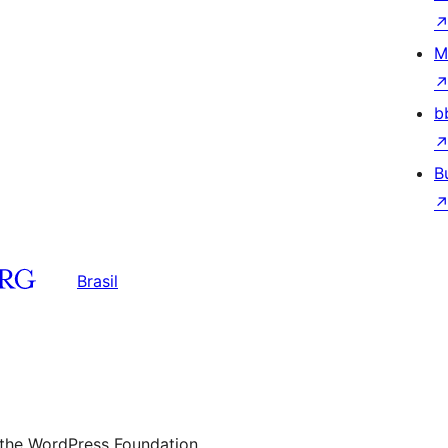
M
b
B
Brasil
 the WordPress Foundation.