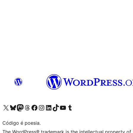
Acessar nossa conta do X (antigo Twitter)
Acessar nossa conta do Bluesky
Acessar nossa conta do Mastodon
Acessar nossa conta do Threads
Acessar nossa página do Facebook
Acessar nossa conta do Instagram
Acessar nossa conta do LinkedIn
Acessar nossa conta do TikTok
Acessar nosso canal do YouTube
Acessar nossa conta no Tumblr
Código é poesia.
The WordPress® trademark is the intellectual property of