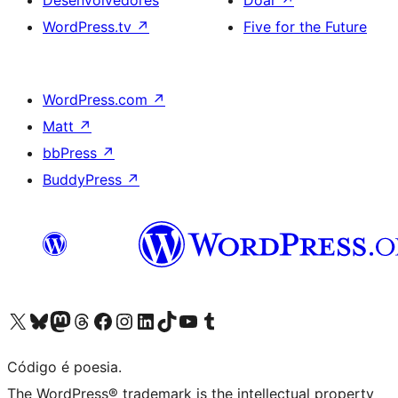
WordPress.tv
↗
Five for the Future
WordPress.com
↗
Matt
↗
bbPress
↗
BuddyPress
↗
Acessar nossa conta do X (antigo Twitter)
Acessar nossa conta do Bluesky
Acessar nossa conta do Mastodon
Acessar nossa conta do Threads
Acessar nossa página do Facebook
Acessar nossa conta do Instagram
Acessar nossa conta do LinkedIn
Acessar nossa conta do TikTok
Acessar nosso canal do YouTube
Acessar nossa conta no Tumblr
Código é poesia.
The WordPress® trademark is the intellectual property