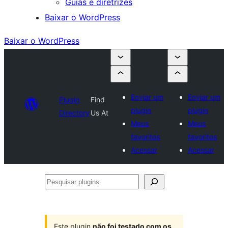
Guias e diretrizes
Baixar o WordPress
Baixar o WordPress
Enviar um
Enviar um
Plugin
Find
plugin
plugin
Directory
Us At
Meus
Meus
favoritos
favoritos
Acessar
Acessar
Pesquisar
plugins
Este plugin
não foi testado com os