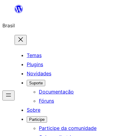
Pular
para
Brasil
o
conteúdo
Temas
Plugins
Novidades
Suporte
Documentação
Fóruns
Sobre
Participe
Participe da comunidade