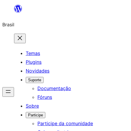
Pular
para
Brasil
o
conteúdo
Temas
Plugins
Novidades
Suporte
Documentação
Fóruns
Sobre
Participe
Participe da comunidade