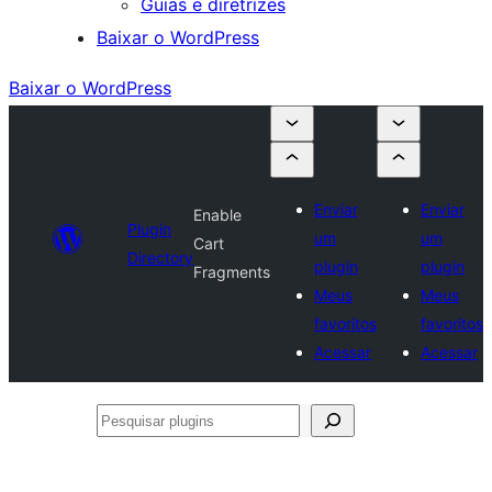
Guias e diretrizes
Baixar o WordPress
Baixar o WordPress
Enviar
Enviar
Enable
Plugin
um
um
Cart
Directory
plugin
plugin
Fragments
Meus
Meus
favoritos
favoritos
Acessar
Acessar
Pesquisar
plugins