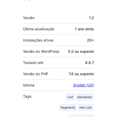
Meta
Versão
1.2
Última atualização
1 ano
atrás
Instalações ativas
20+
Versão do WordPress
5.0 ou superior
Testado até
6.8.7
Versão do PHP
7.6 ou superior
Idioma
English (US)
Tags
cart
elementor
fragments
mini cart