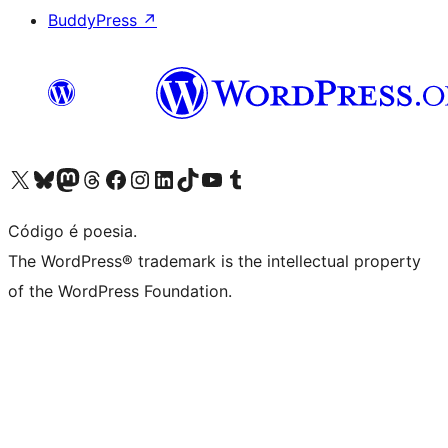
BuddyPress
↗
Acessar nossa conta do X (antigo Twitter)
Acessar nossa conta do Bluesky
Acessar nossa conta do Mastodon
Acessar nossa conta do Threads
Acessar nossa página do Facebook
Acessar nossa conta do Instagram
Acessar nossa conta do LinkedIn
Acessar nossa conta do TikTok
Acessar nosso canal do YouTube
Acessar nossa conta no Tumblr
Código é poesia.
The WordPress® trademark is the intellectual property
of the WordPress Foundation.