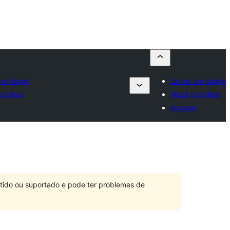
um plugin
Enviar um plugin
voritos
Meus favoritos
r
Acessar
ntido ou suportado e pode ter problemas de