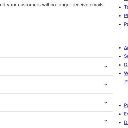
and your customers will no longer receive emails
T
P
P
A
S
D
W
P
E
D