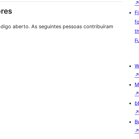
ores
F
f
digo aberto. As seguintes pessoas contribuíram
t
F
W
M
b
B