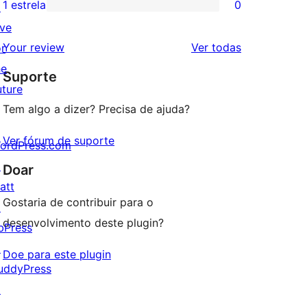
avaliação
1 estrela
0
↗
0
estrela
com
ive
avaliação
2
avaliações
Your review
Ver todas
or
com
estrela
he
Suporte
1
uture
estrela
Tem algo a dizer? Precisa de ajuda?
Ver fórum de suporte
ordPress.com
↗
Doar
att
Gostaria de contribuir para o
↗
desenvolvimento deste plugin?
bPress
↗
Doe para este plugin
uddyPress
↗