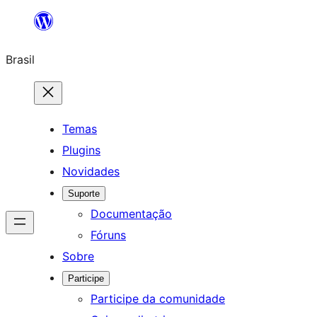
Pular
para
Brasil
o
conteúdo
Temas
Plugins
Novidades
Suporte
Documentação
Fóruns
Sobre
Participe
Participe da comunidade