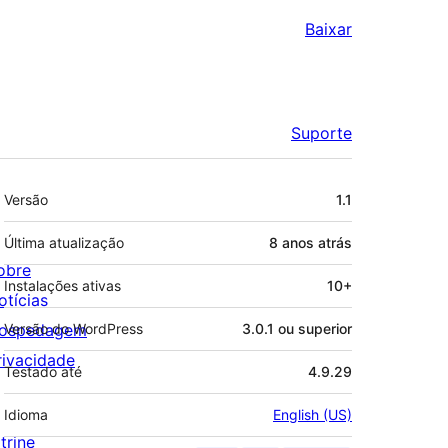
Baixar
Suporte
Meta
Versão
1.1
Última atualização
8 anos
atrás
obre
Instalações ativas
10+
otícias
ospedagem
Versão do WordPress
3.0.1 ou superior
rivacidade
Testado até
4.9.29
Idioma
English (US)
trine