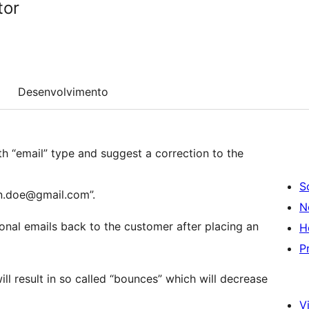
tor
Desenvolvimento
ith “email” type and suggest a correction to the
S
n.doe@gmail.com”.
N
ional emails back to the customer after placing an
H
P
ll result in so called “bounces” which will decrease
Vi