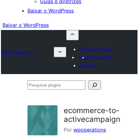
Guias e diretrizes
Baixar o WordPress
Baixar o WordPress
Enviar um plugin
Plugin Directory
Meus favoritos
Acessar
Pesquisar
plugins
ecommerce-to-
activecampaign
Por
wpoperations