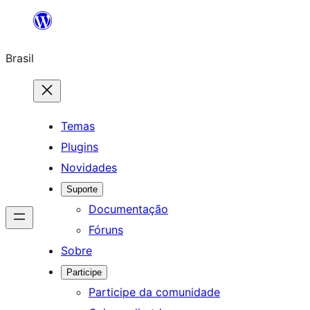
Pular
para
Brasil
o
conteúdo
Temas
Plugins
Novidades
Suporte
Documentação
Fóruns
Sobre
Participe
Participe da comunidade