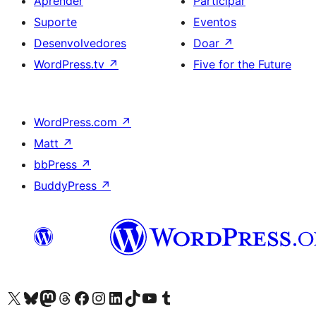
Aprender
Participar
Suporte
Eventos
Desenvolvedores
Doar
↗
WordPress.tv
↗
Five for the Future
WordPress.com
↗
Matt
↗
bbPress
↗
BuddyPress
↗
Acessar nossa conta do X (antigo Twitter)
Acessar nossa conta do Bluesky
Acessar nossa conta do Mastodon
Acessar nossa conta do Threads
Acessar nossa página do Facebook
Acessar nossa conta do Instagram
Acessar nossa conta do LinkedIn
Acessar nossa conta do TikTok
Acessar nosso canal do YouTube
Acessar nossa conta no Tumblr