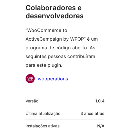
Colaboradores e
desenvolvedores
“WooCommerce to
ActiveCampaign by WPOP” é um
programa de código aberto. As
seguintes pessoas contribuíram
para este plugin.
Colaboradores
wpoperations
Meta
Versão
1.0.4
Última atualização
3 anos
atrás
Instalações ativas
N/A