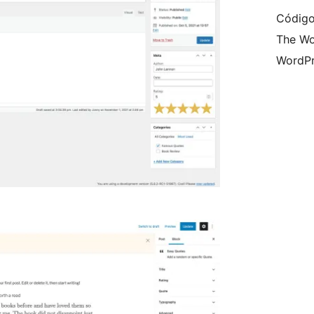
Código
The Wo
WordPr