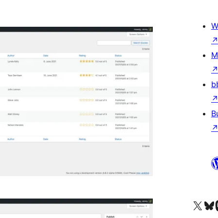
W
M
b
B
Acessar nossa conta do X 
Acessar no
A