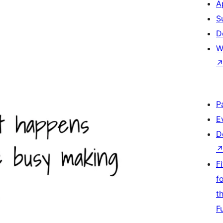
A
S
D
W
P
E
D
F
f
t
F