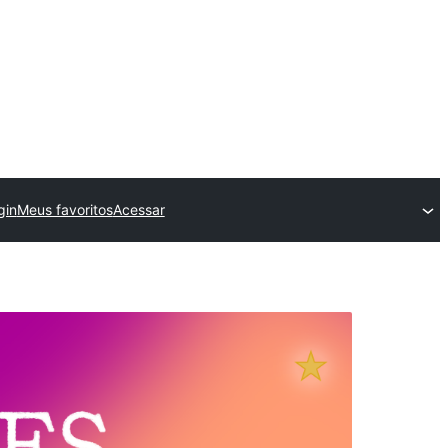
gin
Meus favoritos
Acessar