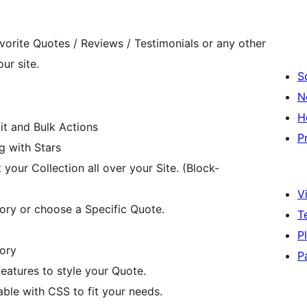
vorite Quotes / Reviews / Testimonials or any other
ur site.
S
N
H
t and Bulk Actions
P
g with Stars
our Collection all over your Site. (Block-
Vi
ry or choose a Specific Quote.
T
P
ory
P
eatures to style your Quote.
able with CSS to fit your needs.