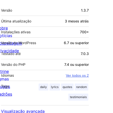
Meta
Versão
1.3.7
Última atualização
3 meses
atrás
obre
Instalações ativas
700+
otícias
ospedagem
Versão do WordPress
6.7 ou superior
rivacidade
Testado até
7.0.3
Versão do PHP
7.4 ou superior
trine
Idiomas
Ver todos os 2
emas
lugins
Tags
daily
lyrics
quotes
random
adrões
testimonials
Visualização avançada