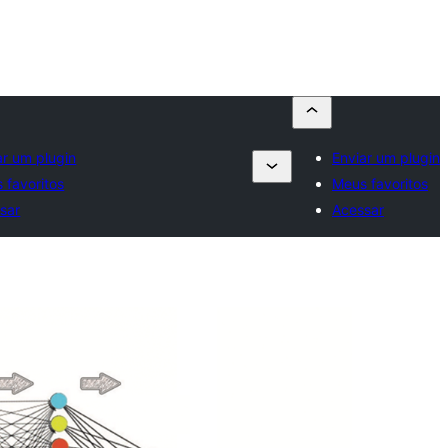
ar um plugin
Enviar um plugin
 favoritos
Meus favoritos
sar
Acessar