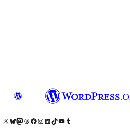
Acessar nossa conta do X (antigo Twitter)
Acessar nossa conta do Bluesky
Acessar nossa conta do Mastodon
Acessar nossa conta do Threads
Acessar nossa página do Facebook
Acessar nossa conta do Instagram
Acessar nossa conta do LinkedIn
Acessar nossa conta do TikTok
Acessar nosso canal do YouTube
Acessar nossa conta no Tumblr