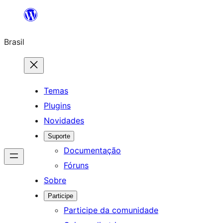
Pular
para
Brasil
o
conteúdo
Temas
Plugins
Novidades
Suporte
Documentação
Fóruns
Sobre
Participe
Participe da comunidade