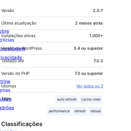
Meta
Versão
2.0.7
Última atualização
2 meses
atrás
obre
Instalações ativas
1.000+
otícias
ospedagem
Versão do WordPress
5.4 ou superior
rivacidade
Testado até
7.0.3
Versão do PHP
7.0 ou superior
trine
Idiomas
Ver todos os 3
emas
lugins
Tags
auto refresh
cache clear
adrões
performance
refresh
reload
Classificações