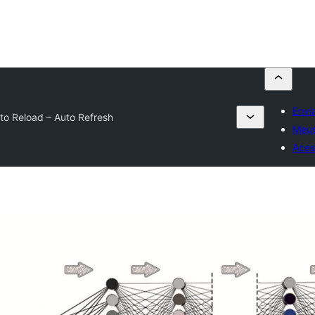
Envi
to Reload – Auto Refresh
Meus
Aces