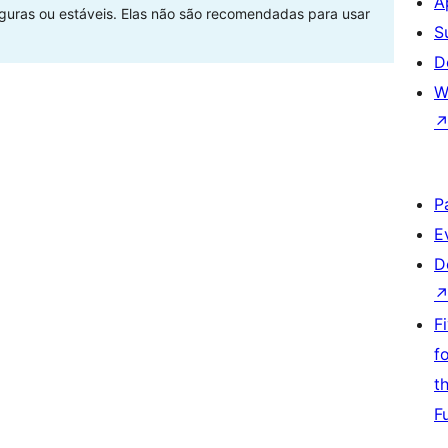
A
eguras ou estáveis. Elas não são recomendadas para usar
S
D
W
P
E
D
F
f
t
F