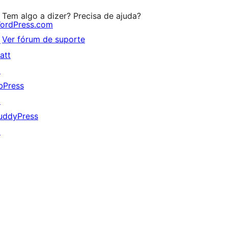
estrela
Tem algo a dizer? Precisa de ajuda?
ordPress.com
Ver fórum de suporte
↗
att
↗
bPress
↗
uddyPress
↗