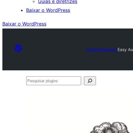
Guias e diretrizes
Baixar o WordPress
Baixar o WordPress
Plugin Directory
Easy Au
Pesquisar
plugins