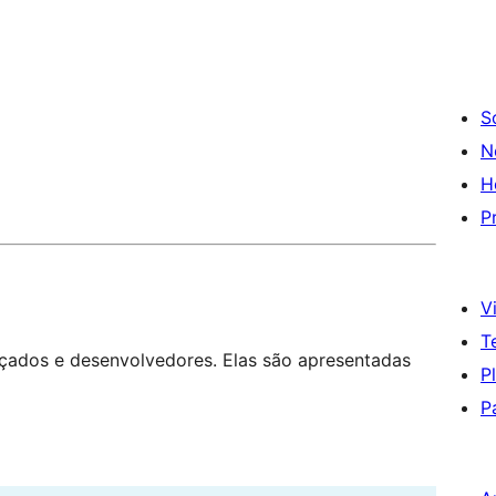
S
N
H
P
Vi
T
nçados e desenvolvedores. Elas são apresentadas
P
P