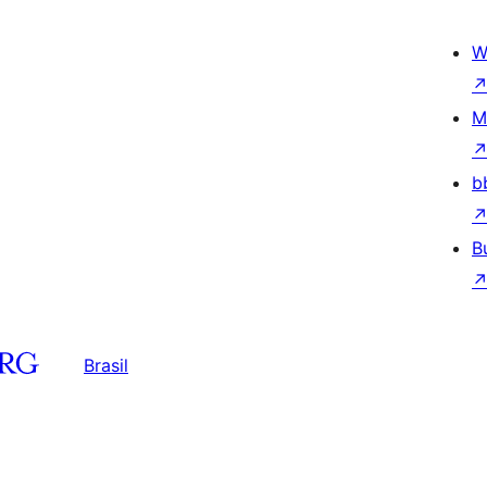
W
M
b
B
Brasil