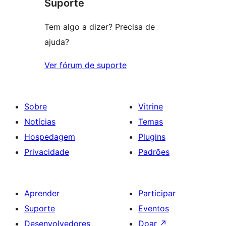
Suporte
1
estrela
Tem algo a dizer? Precisa de
ajuda?
Ver fórum de suporte
Sobre
Vitrine
Notícias
Temas
Hospedagem
Plugins
Privacidade
Padrões
Aprender
Participar
Suporte
Eventos
Desenvolvedores
Doar
↗