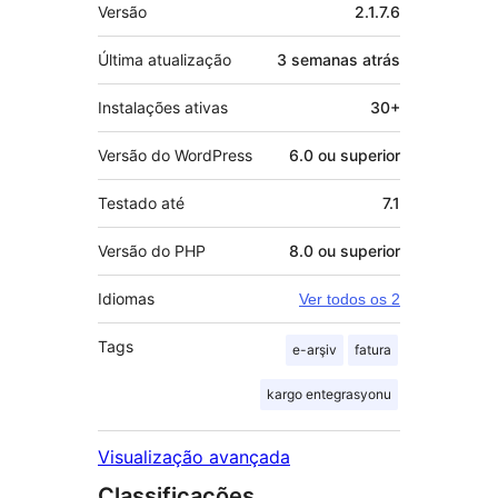
Meta
Versão
2.1.7.6
Última atualização
3 semanas
atrás
Instalações ativas
30+
Versão do WordPress
6.0 ou superior
Testado até
7.1
Versão do PHP
8.0 ou superior
Idiomas
Ver todos os 2
Tags
e-arşiv
fatura
kargo entegrasyonu
Visualização avançada
Classificações