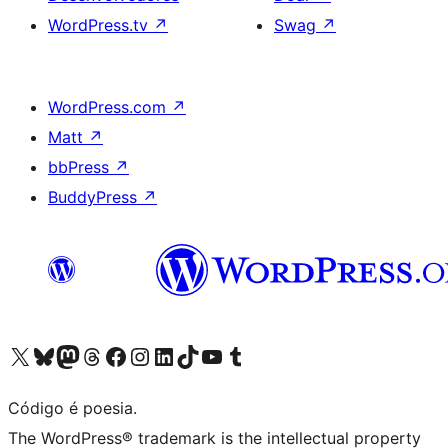
WordPress.tv
↗
Swag
↗
WordPress.com
↗
Matt
↗
bbPress
↗
BuddyPress
↗
Acessar nossa conta do X (antigo Twitter)
Acessar nossa conta do Bluesky
Acessar nossa conta do Mastodon
Acessar nossa conta do Threads
Acessar nossa página do Facebook
Acessar nossa conta do Instagram
Acessar nossa conta do LinkedIn
Acessar nossa conta do TikTok
Acessar nosso canal do YouTube
Acessar nossa conta no Tumblr
Código é poesia.
The WordPress® trademark is the intellectual property