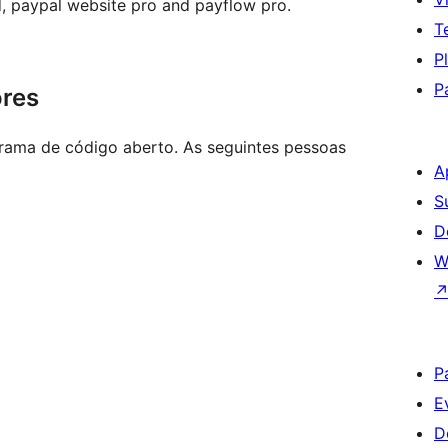
 paypal website pro and payflow pro.
T
P
P
ores
rama de código aberto. As seguintes pessoas
A
S
D
W
P
E
D