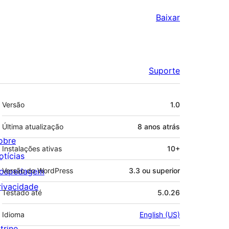
Baixar
Suporte
Meta
Versão
1.0
Última atualização
8 anos
atrás
obre
Instalações ativas
10+
otícias
ospedagem
Versão do WordPress
3.3 ou superior
rivacidade
Testado até
5.0.26
Idioma
English (US)
trine