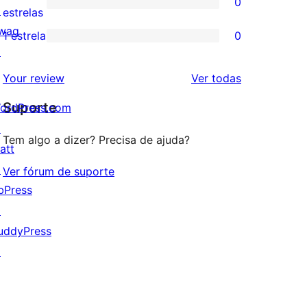
0
estrela
com
↗
0
estrelas
3
wag
avaliação
1 estrela
0
0
estrela
↗
com
avaliação
2
avaliações
Your review
Ver todas
com
estrela
Suporte
1
ordPress.com
estrela
↗
Tem algo a dizer? Precisa de ajuda?
att
↗
Ver fórum de suporte
bPress
↗
uddyPress
↗