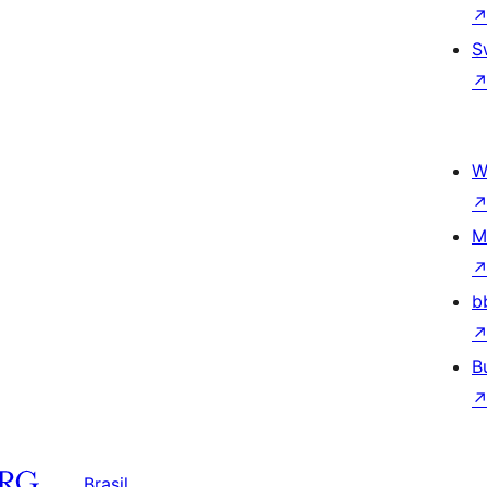
S
W
M
b
B
Brasil