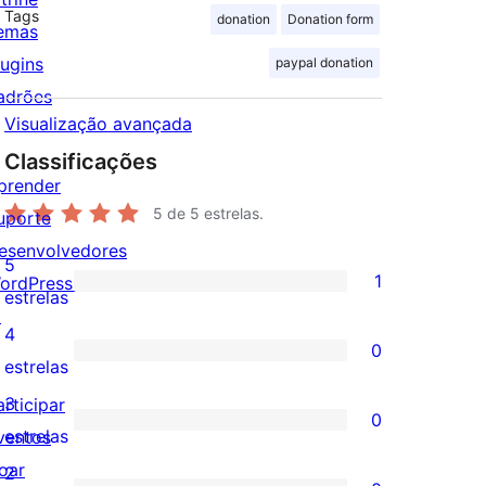
Tags
donation
Donation form
emas
lugins
paypal donation
adrões
Visualização avançada
Classificações
prender
5
de 5 estrelas.
uporte
esenvolvedores
5
1
ordPress.tv
1
estrelas
↗
avaliação
4
0
com
0
estrelas
5
avaliação
3
articipar
0
estrela
com
0
estrelas
ventos
4
avaliação
oar
2