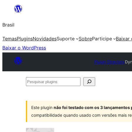
Pular
para
Brasil
o
conteúdo
Temas
Plugins
Novidades
Suporte
Sobre
Participe
Baixar
Baixar o WordPress
Plugin Directory
Dyn
Pesquisar
plugins
Este plugin
não foi testado com os 3 lançamentos 
compatibilidade quando usado com versões mais re