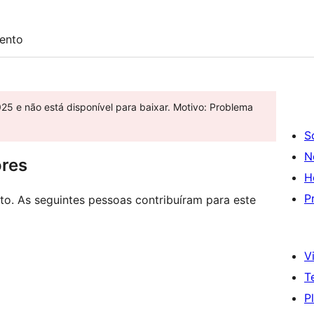
ento
025 e não está disponível para baixar. Motivo: Problema
S
N
ores
H
P
o. As seguintes pessoas contribuíram para este
Vi
T
P