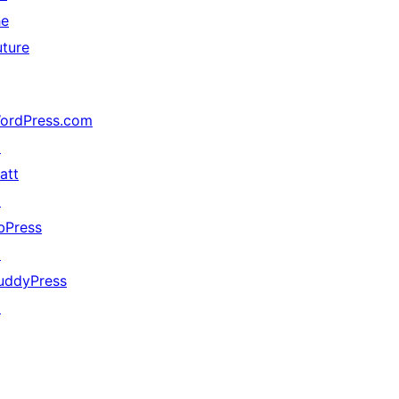
he
uture
ordPress.com
↗
att
↗
bPress
↗
uddyPress
↗