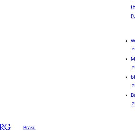
t
F
W
M
b
B
Brasil