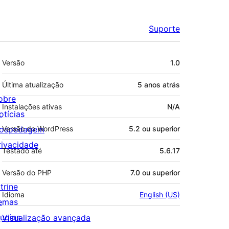
Suporte
Meta
Versão
1.0
Última atualização
5 anos
atrás
obre
Instalações ativas
N/A
otícias
ospedagem
Versão do WordPress
5.2 ou superior
rivacidade
Testado até
5.6.17
Versão do PHP
7.0 ou superior
trine
Idioma
English (US)
emas
lugins
Visualização avançada