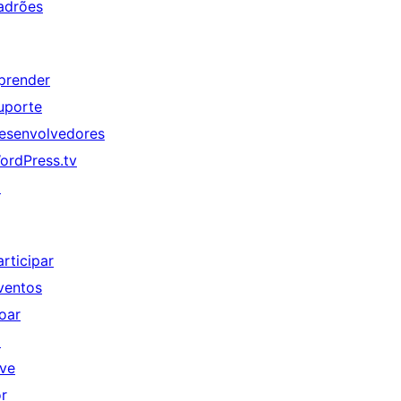
adrões
prender
uporte
esenvolvedores
ordPress.tv
↗
articipar
ventos
oar
↗
ive
or