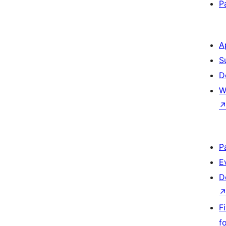
P
A
S
D
W
P
E
D
F
f