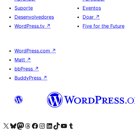
Suporte
Eventos
Desenvolvedores
Doar
↗
WordPress.tv
↗
Five for the Future
WordPress.com
↗
Matt
↗
bbPress
↗
BuddyPress
↗
Acessar nossa conta do X (antigo Twitter)
Acessar nossa conta do Bluesky
Acessar nossa conta do Mastodon
Acessar nossa conta do Threads
Acessar nossa página do Facebook
Acessar nossa conta do Instagram
Acessar nossa conta do LinkedIn
Acessar nossa conta do TikTok
Acessar nosso canal do YouTube
Acessar nossa conta no Tumblr