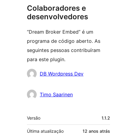
Colaboradores e
desenvolvedores
“Dream Broker Embed” é um
programa de código aberto. As
seguintes pessoas contribuíram
para este plugin.
Colaboradores
DB Wordpress Dev
Timo Saarinen
Meta
Versão
1.1.2
Última atualização
12 anos
atrás