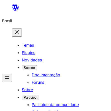
Pular
para
Brasil
o
conteúdo
Temas
Plugins
Novidades
Suporte
Documentação
Fóruns
Sobre
Participe
Participe da comunidade