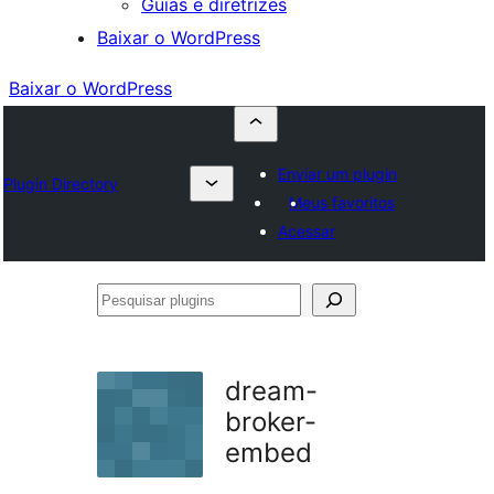
Guias e diretrizes
Baixar o WordPress
Baixar o WordPress
Enviar um plugin
Plugin Directory
Meus favoritos
Acessar
Pesquisar
plugins
dream-
broker-
embed