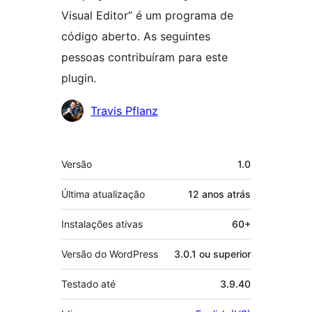
Visual Editor” é um programa de
código aberto. As seguintes
pessoas contribuíram para este
plugin.
Colaboradores
Travis Pflanz
Meta
Versão
1.0
Última atualização
12 anos
atrás
Instalações ativas
60+
Versão do WordPress
3.0.1 ou superior
Testado até
3.9.40