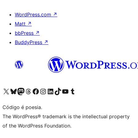
WordPress.com
↗
Matt
↗
bbPress
↗
BuddyPress
↗
Acessar nossa conta do X (antigo Twitter)
Acessar nossa conta do Bluesky
Acessar nossa conta do Mastodon
Acessar nossa conta do Threads
Acessar nossa página do Facebook
Acessar nossa conta do Instagram
Acessar nossa conta do LinkedIn
Acessar nossa conta do TikTok
Acessar nosso canal do YouTube
Acessar nossa conta no Tumblr
Código é poesia.
The WordPress® trademark is the intellectual property
of the WordPress Foundation.