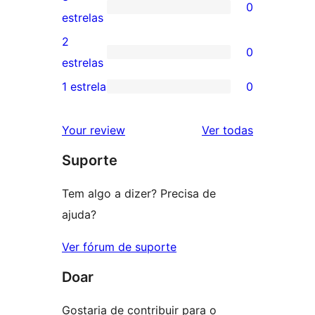
0
estrelas
com
0
estrelas
4
avaliação
2
0
estrela
com
0
estrelas
3
avaliação
1 estrela
0
0
estrela
com
avaliação
2
avaliações
Your review
Ver todas
com
estrela
Suporte
1
estrela
Tem algo a dizer? Precisa de
ajuda?
Ver fórum de suporte
Doar
Gostaria de contribuir para o