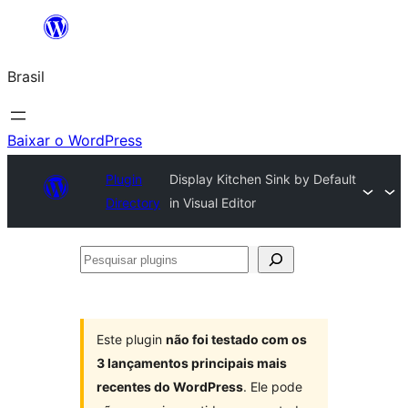
Pular
para
Brasil
o
conteúdo
Baixar o WordPress
Plugin
Display Kitchen Sink by Default
Directory
in Visual Editor
Pesquisar
plugins
Este plugin
não foi testado com os
3 lançamentos principais mais
recentes do WordPress
. Ele pode