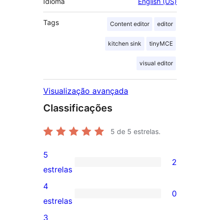
Idioma
English (US)
Tags
Content editor
editor
kitchen sink
tinyMCE
visual editor
Visualização avançada
Classificações
5
de 5 estrelas.
5
2
2
estrelas
avaliações
4
0
com
0
estrelas
5
avaliação
3