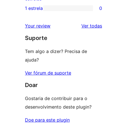
3
avaliação
1 estrela
0
0
estrela
com
avaliação
2
avaliações
Your review
Ver todas
com
estrela
Suporte
1
estrela
Tem algo a dizer? Precisa de
ajuda?
Ver fórum de suporte
Doar
Gostaria de contribuir para o
desenvolvimento deste plugin?
Doe para este plugin