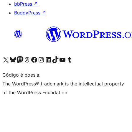
bbPress
↗
BuddyPress
↗
Acessar nossa conta do X (antigo Twitter)
Acessar nossa conta do Bluesky
Acessar nossa conta do Mastodon
Acessar nossa conta do Threads
Acessar nossa página do Facebook
Acessar nossa conta do Instagram
Acessar nossa conta do LinkedIn
Acessar nossa conta do TikTok
Acessar nosso canal do YouTube
Acessar nossa conta no Tumblr
Código é poesia.
The WordPress® trademark is the intellectual property
of the WordPress Foundation.