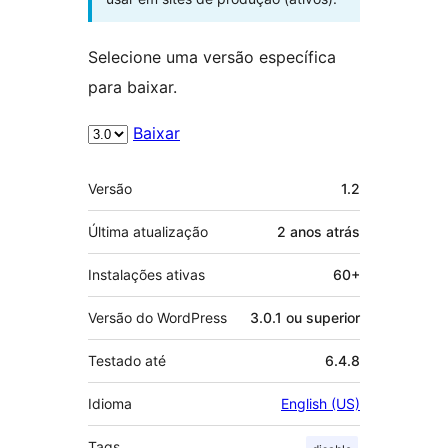
Selecione uma versão específica
para baixar.
Baixar
Meta
Versão
1.2
Última atualização
2 anos
atrás
Instalações ativas
60+
Versão do WordPress
3.0.1 ou superior
Testado até
6.4.8
Idioma
English (US)
Tags