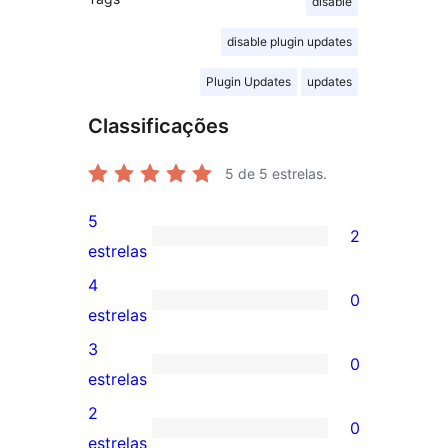
disable
disable plugin updates
Plugin Updates
updates
Classificações
5
de 5 estrelas.
5
2
2
estrelas
avaliações
4
0
com
0
estrelas
5
avaliação
3
0
estrelas
com
0
estrelas
4
avaliação
2
0
estrela
com
0
estrelas