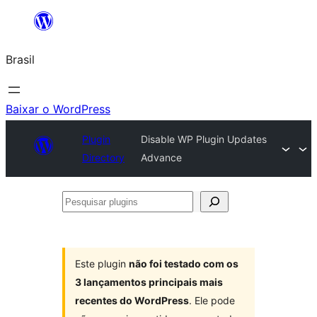
Pular
para
Brasil
o
conteúdo
Baixar o WordPress
Plugin
Disable WP Plugin Updates
Directory
Advance
Pesquisar
plugins
Este plugin
não foi testado com os
3 lançamentos principais mais
recentes do WordPress
. Ele pode