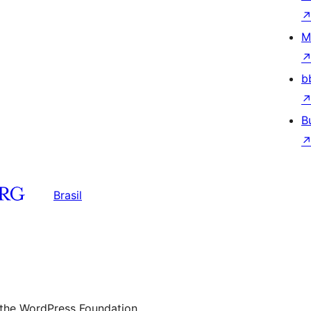
M
b
B
Brasil
 the WordPress Foundation.