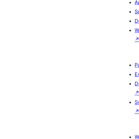
A
S
D
W
P
E
D
S
W