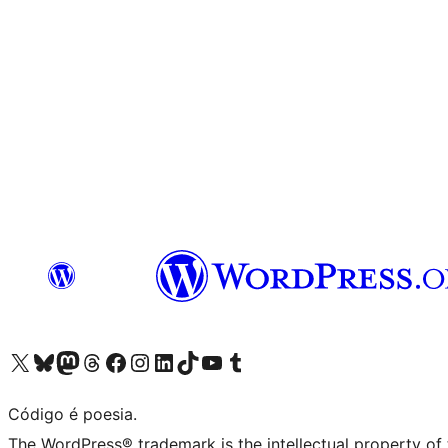
Acessar nossa conta do X (antigo Twitter)
Acessar nossa conta do Bluesky
Acessar nossa conta do Mastodon
Acessar nossa conta do Threads
Acessar nossa página do Facebook
Acessar nossa conta do Instagram
Acessar nossa conta do LinkedIn
Acessar nossa conta do TikTok
Acessar nosso canal do YouTube
Acessar nossa conta no Tumblr
Código é poesia.
The WordPress® trademark is the intellectual property of