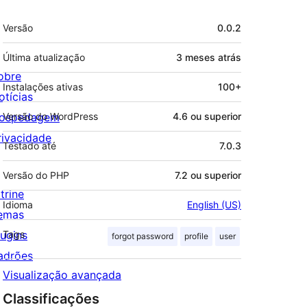
Meta
Versão
0.0.2
Última atualização
3 meses
atrás
obre
Instalações ativas
100+
otícias
ospedagem
Versão do WordPress
4.6 ou superior
rivacidade
Testado até
7.0.3
Versão do PHP
7.2 ou superior
trine
Idioma
English (US)
emas
lugins
Tags
forgot password
profile
user
adrões
Visualização avançada
Classificações