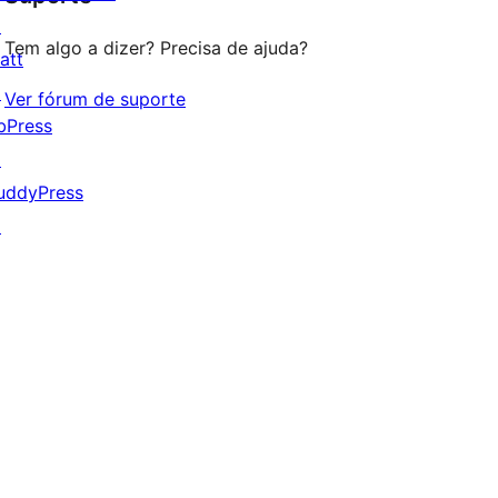
↗
estrela
Tem algo a dizer? Precisa de ajuda?
att
↗
Ver fórum de suporte
bPress
↗
uddyPress
↗