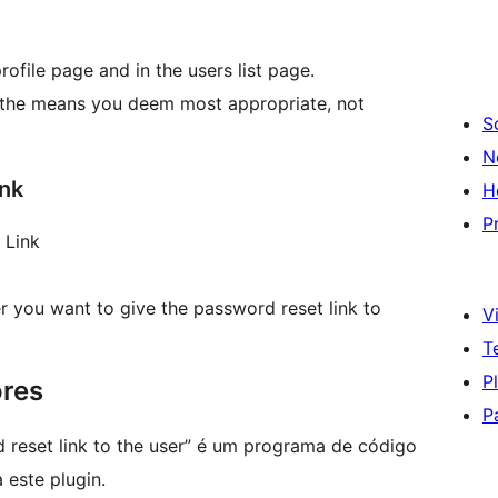
rofile page and in the users list page.
 the means you deem most appropriate, not
S
N
ink
H
P
 Link
 you want to give the password reset link to
Vi
T
P
ores
P
 reset link to the user” é um programa de código
 este plugin.