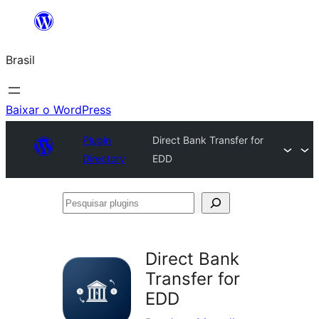
Pular
para
Brasil
o
conteúdo
Baixar o WordPress
Plugin
Direct Bank Transfer for
Directory
EDD
Pesquisar
plugins
Direct Bank
Transfer for
EDD