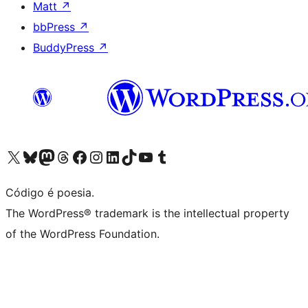
Matt
↗
bbPress
↗
BuddyPress
↗
Acessar nossa conta do X (antigo Twitter)
Acessar nossa conta do Bluesky
Acessar nossa conta do Mastodon
Acessar nossa conta do Threads
Acessar nossa página do Facebook
Acessar nossa conta do Instagram
Acessar nossa conta do LinkedIn
Acessar nossa conta do TikTok
Acessar nosso canal do YouTube
Acessar nossa conta no Tumblr
Código é poesia.
The WordPress® trademark is the intellectual property
of the WordPress Foundation.