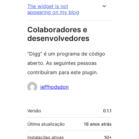
The widget is not
appearing on my blog
Colaboradores e
desenvolvedores
“Digg” é um programa de código
aberto. As seguintes pessoas
contribuíram para este plugin.
Colaboradores
jeffhodsdon
Meta
Versão
0.1.1
Última atualização
16 anos
atrás
Instalações ativas
10+