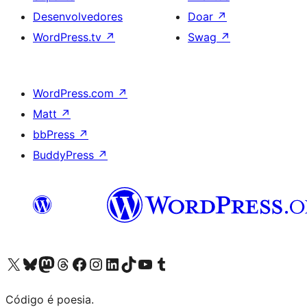
Desenvolvedores
Doar
↗
WordPress.tv
↗
Swag
↗
WordPress.com
↗
Matt
↗
bbPress
↗
BuddyPress
↗
Acessar nossa conta do X (antigo Twitter)
Acessar nossa conta do Bluesky
Acessar nossa conta do Mastodon
Acessar nossa conta do Threads
Acessar nossa página do Facebook
Acessar nossa conta do Instagram
Acessar nossa conta do LinkedIn
Acessar nossa conta do TikTok
Acessar nosso canal do YouTube
Acessar nossa conta no Tumblr
Código é poesia.