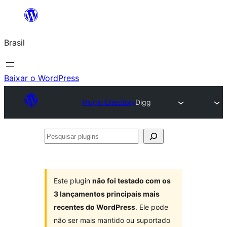
Pular
para
Brasil
o
conteúdo
Baixar o WordPress
Plugin Directory
Digg
Pesquisar
plugins
Este plugin
não foi testado com os
3 lançamentos principais mais
recentes do WordPress
. Ele pode
não ser mais mantido ou suportado