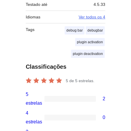
Testado até
4.5.33
Idiomas
Ver todos os 4
Tags
debug bar
debugbar
plugin activation
plugin deactivation
Classificações
5
de 5 estrelas.
5
2
2
estrelas
avaliações
4
0
com
0
estrelas
5
avaliação