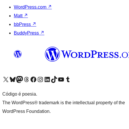
WordPress.com
↗
Matt
↗
bbPress
↗
BuddyPress
↗
Acessar nossa conta do X (antigo Twitter)
Acessar nossa conta do Bluesky
Acessar nossa conta do Mastodon
Acessar nossa conta do Threads
Acessar nossa página do Facebook
Acessar nossa conta do Instagram
Acessar nossa conta do LinkedIn
Acessar nossa conta do TikTok
Acessar nosso canal do YouTube
Acessar nossa conta no Tumblr
Código é poesia.
The WordPress® trademark is the intellectual property of the
WordPress Foundation.