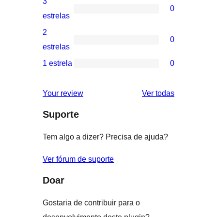
3
0
estrelas
com
0
estrelas
4
avaliação
2
0
estrela
com
0
estrelas
3
avaliação
1 estrela
0
0
estrela
com
avaliação
2
avaliações
Your review
Ver todas
com
estrela
Suporte
1
estrela
Tem algo a dizer? Precisa de ajuda?
Ver fórum de suporte
Doar
Gostaria de contribuir para o