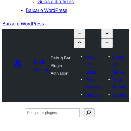
Guias e diretrizes
Baixar o WordPress
Baixar o WordPress
Enviar
Enviar
Debug Bar
Plugin
um
um
Plugin
Directory
plugin
plugin
Activation
Meus
Meus
favoritos
favoritos
Acessar
Acessar
Pesquisar
plugins