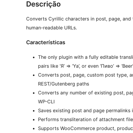
Descrição
Converts Cyrillic characters in post, page, and 
human-readable URLs.
Características
The only plugin with a fully editable trans
pairs like ‘Я’ => ‘Ya’, or even ‘Пиво’ => ‘Beer
Converts post, page, custom post type, a
REST/Gutenberg paths
Converts any number of existing post, pa
WP-CLI
Saves existing post and page permalinks i
Performs transliteration of attachment fi
Supports WooCommerce product, product ta