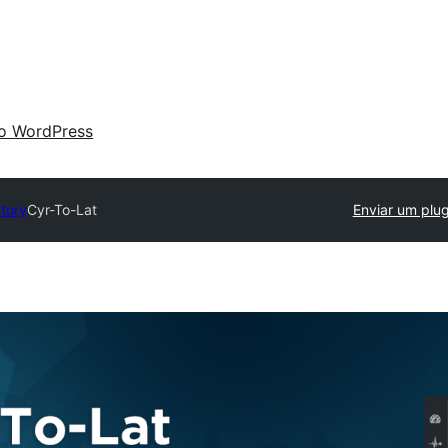
 o WordPress
ctory
Cyr-To-Lat
Enviar um plug