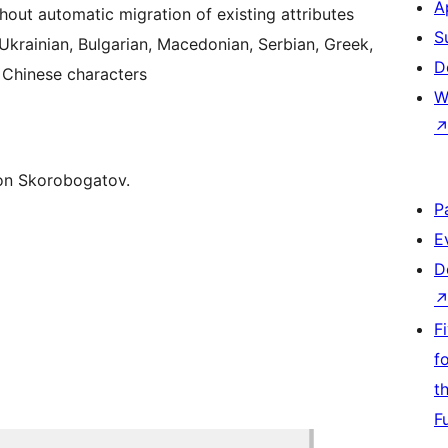
A
thout automatic migration of existing attributes
S
Ukrainian, Bulgarian, Macedonian, Serbian, Greek,
D
 Chinese characters
W
ton Skorobogatov.
P
E
D
F
f
t
F