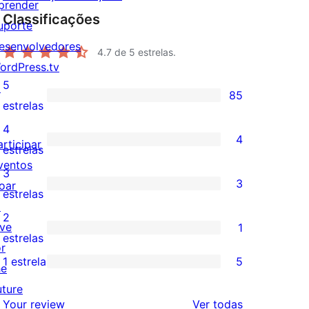
prender
Classificações
uporte
esenvolvedores
4.7
de 5 estrelas.
ordPress.tv
5
↗
85
85
estrelas
avaliações
4
4
articipar
com
4
estrelas
ventos
5
avaliações
3
3
oar
estrelas
com
3
estrelas
↗
4
avaliações
2
ive
1
estrelas
com
1
estrelas
or
3
avaliação
1 estrela
5
he
5
estrelas
com
uture
avaliações
2
avaliações
Your review
Ver todas