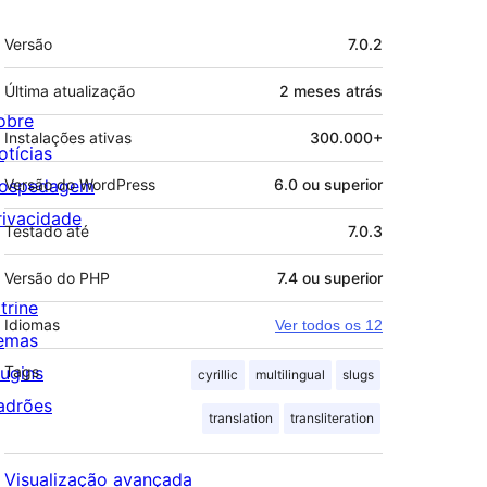
Meta
Versão
7.0.2
Última atualização
2 meses
atrás
obre
Instalações ativas
300.000+
otícias
ospedagem
Versão do WordPress
6.0 ou superior
rivacidade
Testado até
7.0.3
Versão do PHP
7.4 ou superior
trine
Idiomas
Ver todos os 12
emas
lugins
Tags
cyrillic
multilingual
slugs
adrões
translation
transliteration
Visualização avançada