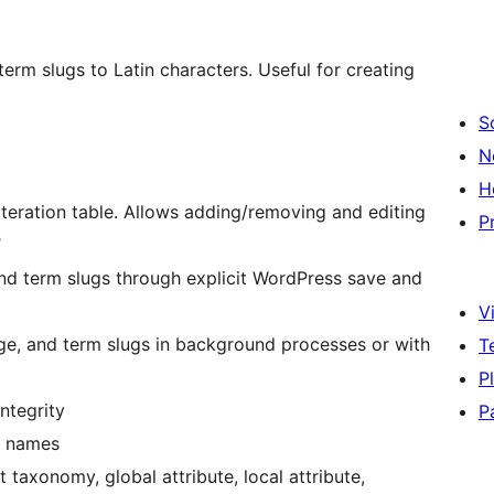
term slugs to Latin characters. Useful for creating
S
N
H
literation table. Allows adding/removing and editing
P
’
nd term slugs through explicit WordPress save and
Vi
ge, and term slugs in background processes or with
T
P
ntegrity
P
le names
xonomy, global attribute, local attribute,