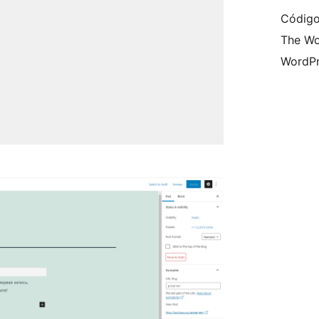
Código
The Wo
WordPr