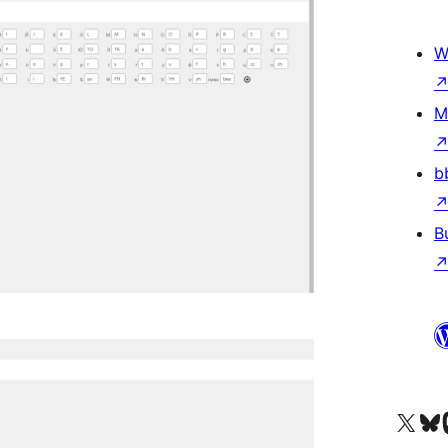
W
M
b
B
Acessar nossa conta do X 
Acessar no
A