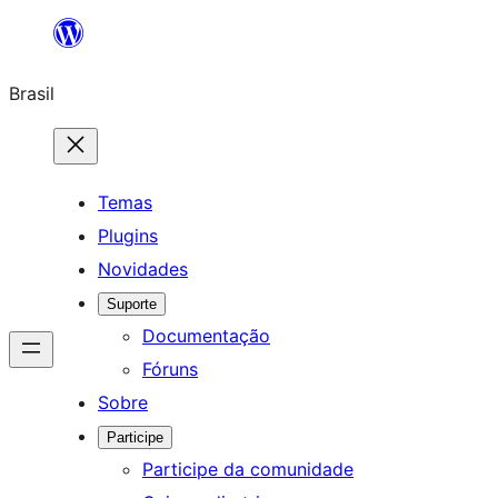
Pular
para
Brasil
o
conteúdo
Temas
Plugins
Novidades
Suporte
Documentação
Fóruns
Sobre
Participe
Participe da comunidade