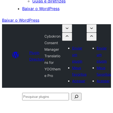
Guias e diretrizes
Baixar o WordPress
Baixar o WordPress
Cybokron
Consent
Enviar
Enviar
Manager
Plugin
um
um
Translatio
Directory
plugin
plugin
ns for
Meus
Meus
YOOthem
favoritos
favoritos
e Pro
Acessar
Acessar
Pesquisar
plugins