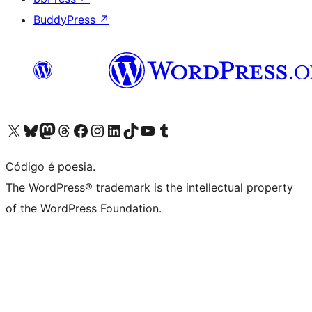
BuddyPress
↗
Acessar nossa conta do X (antigo Twitter)
Acessar nossa conta do Bluesky
Acessar nossa conta do Mastodon
Acessar nossa conta do Threads
Acessar nossa página do Facebook
Acessar nossa conta do Instagram
Acessar nossa conta do LinkedIn
Acessar nossa conta do TikTok
Acessar nosso canal do YouTube
Acessar nossa conta no Tumblr
Código é poesia.
The WordPress® trademark is the intellectual property
of the WordPress Foundation.