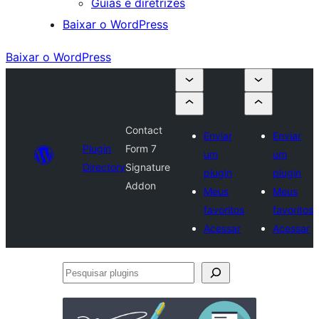
Guias e diretrizes
Baixar o WordPress
Baixar o WordPress
Contact
Enviar
Enviar
Plugin
Form 7
um
um
Directory
Signature
plugin
plugin
Addon
Meus
Meus
favoritos
favoritos
Acessar
Acessar
Pesquisar
plugins