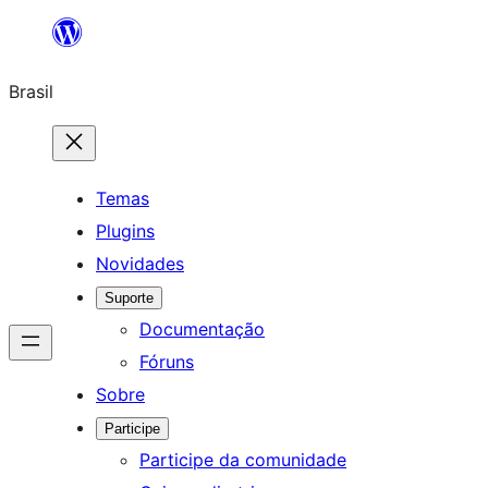
Pular
para
Brasil
o
conteúdo
Temas
Plugins
Novidades
Suporte
Documentação
Fóruns
Sobre
Participe
Participe da comunidade