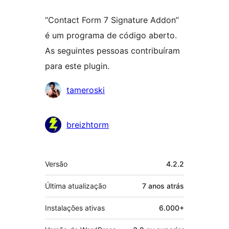
“Contact Form 7 Signature Addon”
é um programa de código aberto.
As seguintes pessoas contribuíram
para este plugin.
Colaboradores
tameroski
breizhtorm
Meta
Versão
4.2.2
Última atualização
7 anos
atrás
Instalações ativas
6.000+