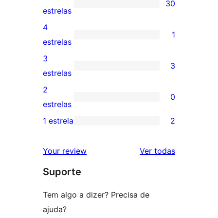
30
30
estrelas
avaliações
4
1
com
1
estrelas
5
avaliação
3
3
estrelas
com
3
estrelas
4
avaliações
2
0
estrela
com
0
estrelas
3
avaliação
1 estrela
2
2
estrelas
com
avaliações
2
avaliações
Your review
Ver todas
com
estrela
Suporte
1
estrelas
Tem algo a dizer? Precisa de
ajuda?