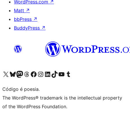
WordPress.com
↗
Matt
↗
bbPress
↗
BuddyPress
↗
Acessar nossa conta do X (antigo Twitter)
Acessar nossa conta do Bluesky
Acessar nossa conta do Mastodon
Acessar nossa conta do Threads
Acessar nossa página do Facebook
Acessar nossa conta do Instagram
Acessar nossa conta do LinkedIn
Acessar nossa conta do TikTok
Acessar nosso canal do YouTube
Acessar nossa conta no Tumblr
Código é poesia.
The WordPress® trademark is the intellectual property
of the WordPress Foundation.