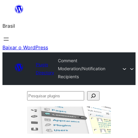
Pular
para
Brasil
o
conteúdo
Baixar o WordPress
Comment
Plugin
Moderation/Notification
Directory
Recipients
Pesquisar
plugins