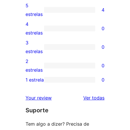
5
4
4
estrelas
avaliações
4
0
com
0
estrelas
5
avaliação
3
0
estrelas
com
0
estrelas
4
avaliação
2
0
estrela
com
0
estrelas
3
avaliação
1 estrela
0
0
estrela
com
avaliação
2
avaliações
Your review
Ver todas
com
estrela
Suporte
1
estrela
Tem algo a dizer? Precisa de