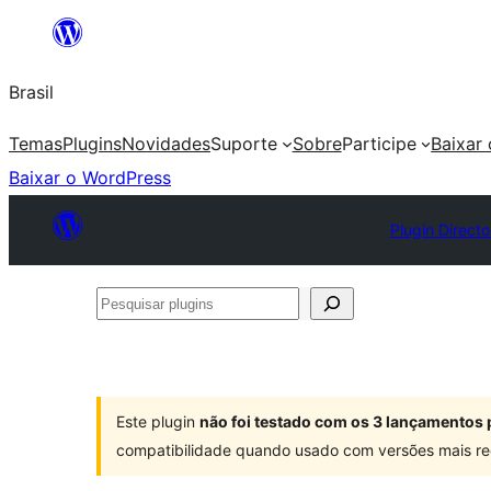
Pular
para
Brasil
o
conteúdo
Temas
Plugins
Novidades
Suporte
Sobre
Participe
Baixar
Baixar o WordPress
Plugin Directo
Pesquisar
plugins
Este plugin
não foi testado com os 3 lançamentos 
compatibilidade quando usado com versões mais re