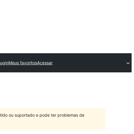
lugin
Meus favoritos
Acessar
ntido ou suportado e pode ter problemas de