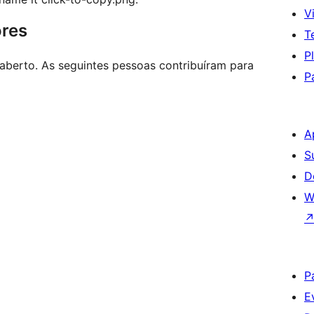
Vi
ores
T
P
aberto. As seguintes pessoas contribuíram para
P
A
S
D
W
P
E