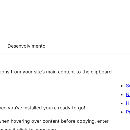
Desenvolvimento
aphs from your site’s main content to the clipboard
S
N
H
ce you’ve installed you’re ready to go!
P
when hovering over content before copying, enter
ename it click-to-copy.png.