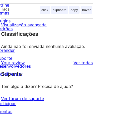
trine
Tags
click
clipboard
copy
hover
emas
lugins
Visualização avançada
adrões
Classificações
Ainda não foi enviada nenhuma avaliação.
prender
uporte
avaliações
Your review
Ver todas
esenvolvedores
Suporte
ordPress.tv
↗
Tem algo a dizer? Precisa de ajuda?
Ver fórum de suporte
articipar
ventos