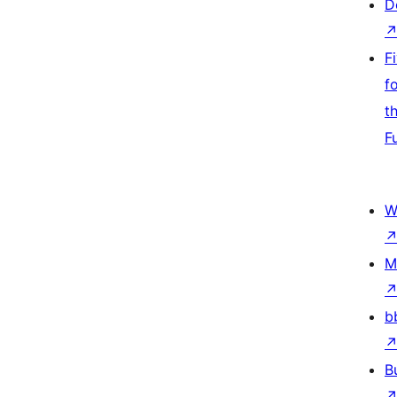
D
F
f
t
F
W
M
b
B