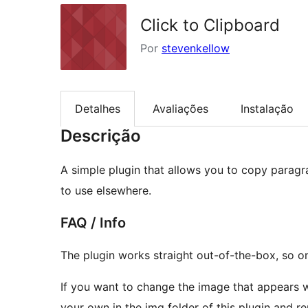
Click to Clipboard
Por
stevenkellow
Detalhes
Avaliações
Instalação
Descrição
A simple plugin that allows you to copy paragr
to use elsewhere.
FAQ / Info
The plugin works straight out-of-the-box, so on
If you want to change the image that appears 
your own in the img folder of this plugin and r