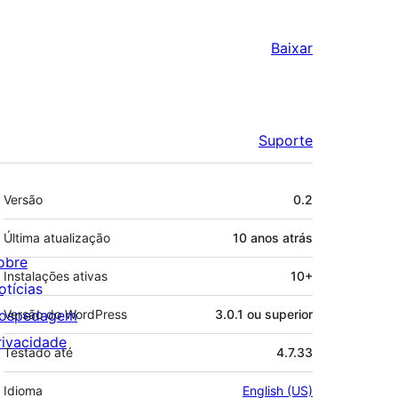
Baixar
Suporte
Meta
Versão
0.2
Última atualização
10 anos
atrás
obre
Instalações ativas
10+
otícias
ospedagem
Versão do WordPress
3.0.1 ou superior
rivacidade
Testado até
4.7.33
Idioma
English (US)