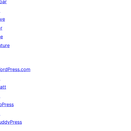
oar
↗
ive
or
he
uture
ordPress.com
↗
att
↗
bPress
↗
uddyPress
↗