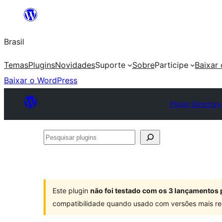
Pular
para
Brasil
o
conteúdo
Temas
Plugins
Novidades
Suporte
Sobre
Participe
Baixar
Baixar o WordPress
Plugin Directory
Pesquisar
plugins
Este plugin
não foi testado com os 3 lançamentos 
compatibilidade quando usado com versões mais re