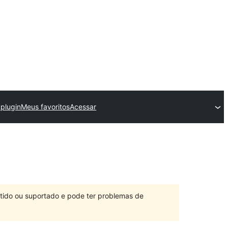
 plugin
Meus favoritos
Acessar
ntido ou suportado e pode ter problemas de