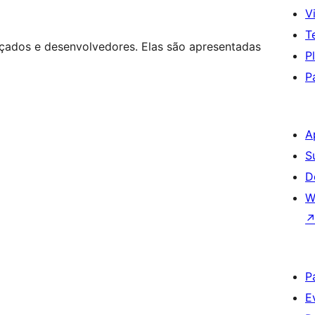
Vi
T
nçados e desenvolvedores. Elas são apresentadas
P
P
A
S
D
W
P
E