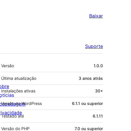
Baixar
Suporte
Meta
Versão
1.0.0
Última atualização
3 anos
atrás
obre
Instalações ativas
30+
otícias
ospedagem
Versão do WordPress
6.1.1 ou superior
rivacidade
Testado até
6.1.11
Versão do PHP
7.0 ou superior