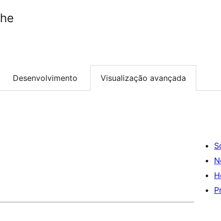
che
Desenvolvimento
Visualização avançada
S
N
H
P