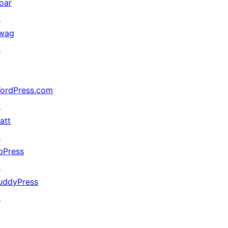
oar
↗
wag
↗
ordPress.com
↗
att
↗
bPress
↗
uddyPress
↗